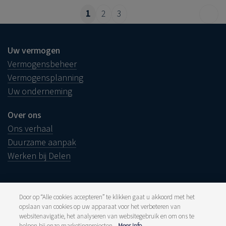
1
2
3
Uw vermogen
Vermogensbeheer
Vermogensplanning
Uw onderneming
Over ons
Ons verhaal
Duurzame aanpak
Werken bij Delen
Door op “Alle cookies accepteren” te klikken gaat u akkoord met het
opslaan van cookies op uw apparaat voor het verbeteren van
Juridische info
websitenavigatie, het analyseren van websitegebruik en om ons te
Disclaimer
Klacht