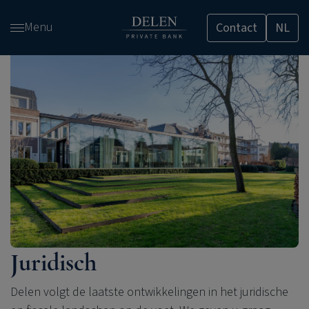
Overslaan
Menu
Contact
NL
en
naar
de
inhoud
gaan
Juridisch
Delen volgt
de laatste ontwikkelingen
in het juridische