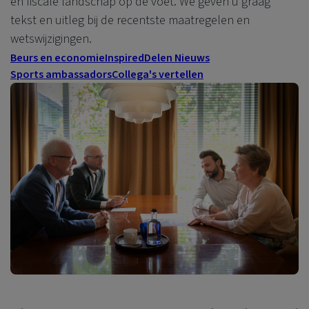
en fiscale landschap
op de voet.
We geven u graag
tekst en uitleg bij
de
recentste maatregelen
en
wetswijzigingen
.
Beurs en economie
Inspired
Delen Nieuws
Sports ambassadors
Collega's vertellen