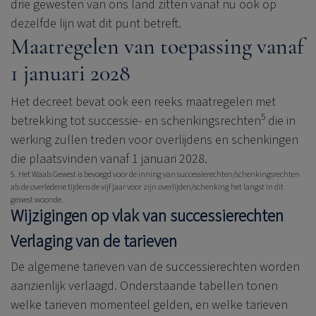
drie gewesten van ons land zitten vanaf nu ook op
dezelfde lijn wat dit punt betreft.
Maatregelen van toepassing vanaf
1 januari 2028
Het decreet bevat ook een reeks maatregelen met
5
betrekking tot successie- en schenkingsrechten
die in
werking zullen treden voor overlijdens en schenkingen
die plaatsvinden vanaf 1 januari 2028.
5. Het Waals Gewest is bevoegd voor de inning van successierechten/schenkingsrechten
als de overledene tijdens de vijf jaar voor zijn overlijden/schenking het langst in dit
gewest woonde.
Wijzigingen op vlak van successierechten
Verlaging van de tarieven
De algemene tarieven van de successierechten worden
aanzienlijk verlaagd. Onderstaande tabellen tonen
welke tarieven momenteel gelden, en welke tarieven