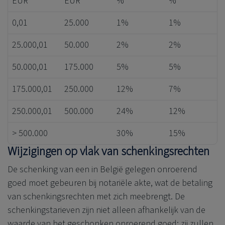
EUR
EUR
%
%
0,01
25.000
1%
1%
25.000,01
50.000
2%
2%
50.000,01
175.000
5%
5%
175.000,01
250.000
12%
7%
250.000,01
500.000
24%
12%
> 500.000
30%
15%
Wijzigingen op vlak van schenkingsrechten
De schenking van een in België gelegen onroerend
goed moet gebeuren bij notariële akte, wat de betaling
van schenkingsrechten met zich meebrengt. De
schenkingstarieven zijn niet alleen afhankelijk van de
waarde van het geschonken onroerend goed; zij zullen