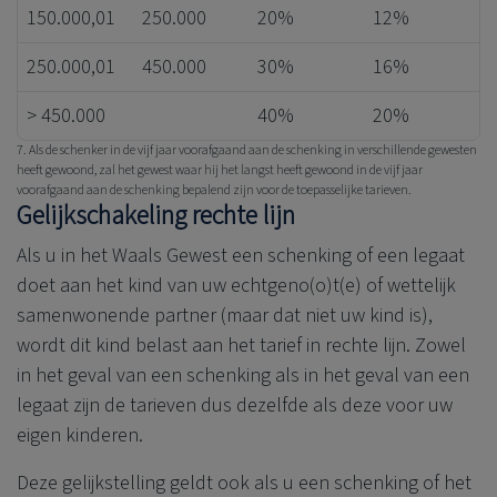
150.000,01
250.000
20%
12%
250.000,01
450.000
30%
16%
> 450.000
40%
20%
7. Als de schenker in de vijf jaar voorafgaand aan de schenking in verschillende gewesten
heeft gewoond, zal het gewest waar hij het langst heeft gewoond in de vijf jaar
voorafgaand aan de schenking bepalend zijn voor de toepasselijke tarieven.
Gelijkschakeling rechte lijn
Als u in het Waals Gewest een schenking of een legaat
doet aan het kind van uw echtgeno(o)t(e) of wettelijk
samenwonende partner (maar dat niet uw kind is),
wordt dit kind belast aan het tarief in rechte lijn. Zowel
in het geval van een schenking als in het geval van een
legaat zijn de tarieven dus dezelfde als deze voor uw
eigen kinderen.
Deze gelijkstelling geldt ook als u een schenking of het