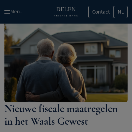
Overslaan
Menu
Contact
NL
en
naar
de
inhoud
gaan
Nieuwe fiscale maatregelen
in het Waals Gewest