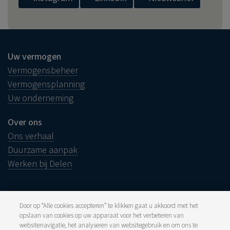
Uw vermogen
Vermogensbeheer
Vermogensplanning
Uw onderneming
Over ons
Ons verhaal
Duurzame aanpak
Werken bij Delen
Door op “Alle cookies accepteren” te klikken gaat u akkoord met het
opslaan van cookies op uw apparaat voor het verbeteren van
Juridische info
websitenavigatie, het analyseren van websitegebruik en om ons te
Disclaimer