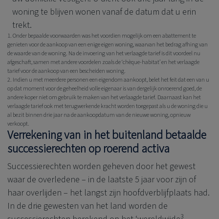
woning te blijven wonen vanaf de datum dat u erin
trekt.
1. Onder bepaalde voorwaarden was het voordien mogelijk om een abattement te
genieten voor de aankoop van een enige eigen woning, waarvan het bedrag afhing van
de waarde van de woning. Na de invoering van het verlaagde tarief is dit voordeel nu
afgeschaft, samen met andere voordelen zoals de ‘chèque-habitat’ en het verlaagde
tarief voor de aankoop van een bescheiden woning.
2. Indien u met meerdere personen een eigendom aankoopt, belet het feit dat een van u
op dat moment voor de geheelheid volle eigenaar is van dergelijk onroerend goed, de
andere koper niet om gebruik te maken van het verlaagde tarief. Daarnaast kan het
verlaagde tarief ook met terugwerkende kracht worden toegepast als u de woning die u
al bezit binnen drie jaar na de aankoopdatum van de nieuwe woning, opnieuw
verkoopt.
Verrekening van in het buitenland betaalde
successierechten op roerend activa
Successierechten worden geheven door het gewest
waar de overledene – in de laatste 5 jaar voor zijn of
haar overlijden – het langst zijn hoofdverblijfplaats had.
In de drie gewesten van het land worden de
3