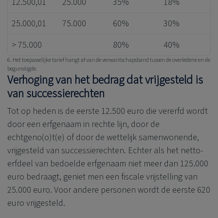
12.500,01
25.000
35%
18%
25.000,01
75.000
60%
30%
> 75.000
80%
40%
6. Het toepasselijke tarief hangt af van de verwantschapsband tussen de overledene en de
begunstigde.
Verhoging van het bedrag dat vrijgesteld is
van successierechten
Tot op heden is de eerste 12.500 euro die vererfd wordt
door een erfgenaam in rechte lijn, door de
echtgeno(o)t(e) of door de wettelijk samenwonende,
vrijgesteld van successierechten. Echter als het netto-
erfdeel van bedoelde erfgenaam niet meer dan 125.000
euro bedraagt, geniet men een fiscale vrijstelling van
25.000 euro. Voor andere personen wordt de eerste 620
euro vrijgesteld.