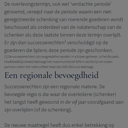
De overlevingstermijn, ook wel ‘verdachte periode’
genoemd, verwijst naar de periode waarin een niet-
geregistreerde schenking van roerende goederen wordt
beschouwd als onderdeel van de nalatenschap van de
schenker als deze laatste binnen deze termijn overlijdt.
1
Er zijn dan successierechten
verschuldigd op de
goederen die tijdens deze periode zijn geschonken.
[1]
De successierechten zijn progressief en worden in schijven geheven. In het Brussels
Hoofdstedelijk Gewest bedraagt het maximumtarief 30% in rechte lijn en tussen
partners indien het netto-erfdeel meer dan 500.000 euro bedraagt.
Een regionale bevoegdheid
Successierechten zijn een regionale materie. De
bevoegde regio is die waar de overledene (schenker)
het langst heeft gewoond in de vijf jaar voorafgaand aan
zijn overlijden (of de schenking).
De nieuwe maatregel heeft dus enkel betrekking op