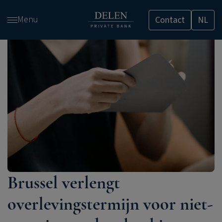
Overslaan
Menu
Contact
NL
en
naar
de
inhoud
gaan
Brussel verlengt
overlevingstermijn voor niet-