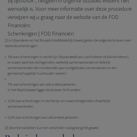
bij tijdsdruk
, hetgeen in urgente situaties evident niet
wenselijk is. Voor meer informatie over deze procedure
verwijzen wij u graag naar de website van de FOD
Financiën:
Schenkingen | FOD Financiën
[2] In Vlaanderen en het Brussels Hoofdstedelijk Gewest gelden de volgende tarieven voor
roerende schenkingen:
3% voor schenkingen in rechte lijn (bijvoorbeeld aan uw kinderen of kleinkinderen),
en tussen partners (echtgenoten, wettelijk samenwonenden en feitelijk
samenwonenden die minstens één jaar onafgebroken samenwonen en een
gemeenschappelijk huishouden voeren)
7% voor schenkingen aan alle andere personen
In het Waals Gewest liggen de tarieven licht anders:
3,3% voor schenkingen in rechte lijn en tussen echtgenoten of wettelijk
samenwonenden
5,5% voor schenkingen aan alle andere personen
[3] Deze formaliteiten kunnen verschillen naargelang het gewest.