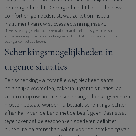
een zorgvolmacht. De zorgvolmacht biedt u heel wat
comfort en gemoedsrust, wat ze tot onmisbaar
instrument van uw successieplanning maakt.
[1] Het is belangrijk te benadrukken dat de mandataris de lastgever niet kan
vertegenwoordigen om een schenking aan zichzelf te doen, aangezien dit tot een
belangenconflict zou leiden.
Schenkingsmogelijkheden in
urgente situaties
Een schenking via notariële weg biedt een aantal
belangrijke voordelen, zeker in urgente situaties. Zo
zullen er op uw notariële schenking schenkingsrechten
moeten betaald worden. U betaalt schenkingsrechten,
2
afhankelijk van de band met de begiftigde
. Daar staat
tegenover dat de geschonken goederen definitief
buiten uw nalatenschap vallen voor de berekening van