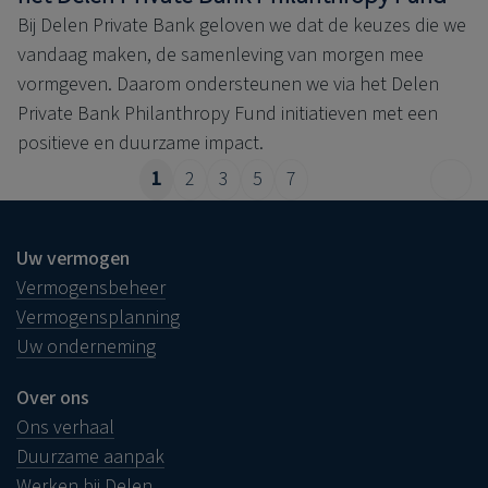
Bij Delen Private Bank geloven we dat de keuzes die we
vandaag maken, de samenleving van morgen mee
vormgeven. Daarom ondersteunen we via het Delen
Private Bank Philanthropy Fund initiatieven met een
positieve en duurzame impact.
1
2
3
5
7
Uw vermogen
Vermogensbeheer
Vermogensplanning
Uw onderneming
Over ons
Ons verhaal
Duurzame aanpak
Werken bij Delen