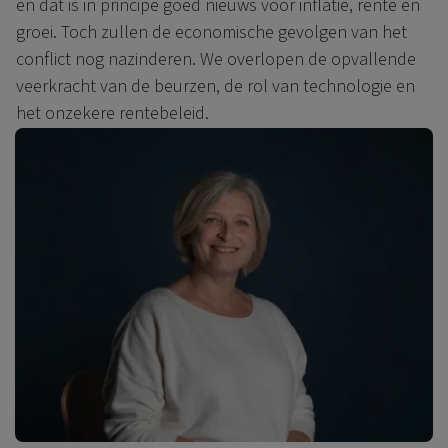
en dat is in principe goed nieuws voor inflatie, rente en
groei. Toch zullen de economische gevolgen van het
conflict nog nazinderen. We overlopen de opvallende
veerkracht van de beurzen, de rol van technologie en
het onzekere rentebeleid.