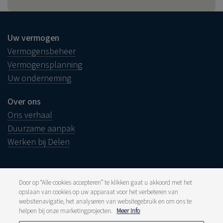
Uw vermogen
Vermogensbeheer
Vermogensplanning
Uw onderneming
Over ons
Ons verhaal
Duurzame aanpak
Werken bij Delen
Door op “Alle cookies accepteren” te klikken gaat u akkoord met het
opslaan van cookies op uw apparaat voor het verbeteren van
Juridische info
websitenavigatie, het analyseren van websitegebruik en om ons te
Disclaimer
Klacht
helpen bij onze marketingprojecten.
Meer Info
Klokkenluiders