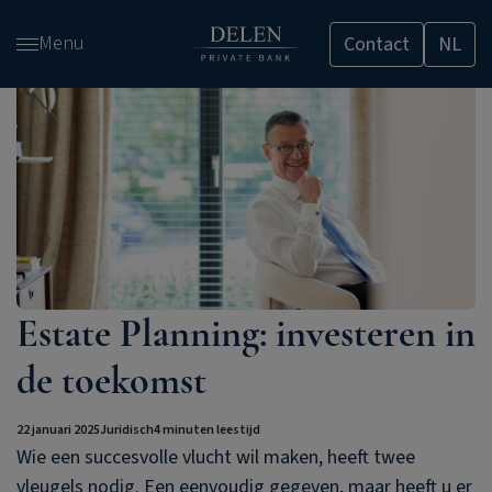
Overslaan
Menu
Contact
NL
en
naar
de
inhoud
gaan
Estate Planning: investeren in
de toekomst
22 januari 2025
Juridisch
4 minuten leestijd
Wie een succesvolle vlucht wil maken, heeft twee
vleugels nodig. Een eenvoudig gegeven, maar heeft u er