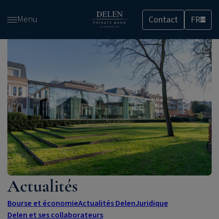
Passer
Menu
Contact
FR
et
LU
accéder
au
contenu
Actualités
Bourse et économie
Actualités Delen
Juridique
Delen et ses collaborateurs