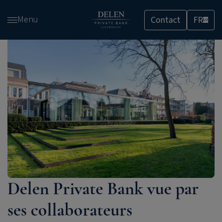
Passer
Menu
Contact
FR
et
LU
accéder
au
contenu
Delen Private Bank
vue par
ses collaborateurs