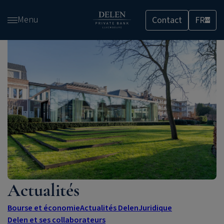
Passer
Menu
Contact
FR
et
LU
accéder
au
contenu
Actualités
Bourse et économie
Actualités Delen
Juridique
Delen et ses collaborateurs