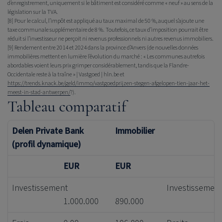
d’enregistrement, uniquement si le bâtiment est considéré comme « neuf » au sens de la
législation sur la TVA.
[8]
Pour le calcul, l’impôt est appliqué au taux maximal de 50 %, auquel s’ajoute une
taxe communale supplémentaire de 8 %. Toutefois, ce taux d’imposition pourrait être
réduit si l’investisseur ne perçoit ni revenus professionnels ni autres revenus immobiliers.
[9]
Rendement entre 2014 et 2024 dans la province d’Anvers (de nouvelles données
immobilières mettent en lumière l’évolution du marché : « Les communes autrefois
abordables voient leurs prix grimper considérablement, tandis que la Flandre-
Occidentale reste à la traîne » | Vastgoed | hln.be et
https://trends.knack.be/geld/immo/vastgoedprijzen-stegen-afgelopen-tien-jaar-het-
meest-in-stad-antwerpen/
?).
Tableau comparatif
Delen Private Bank
Immobilier
(profil dynamique)
EUR
EUR
Investissement
Investissemen
1.000.000
890.000