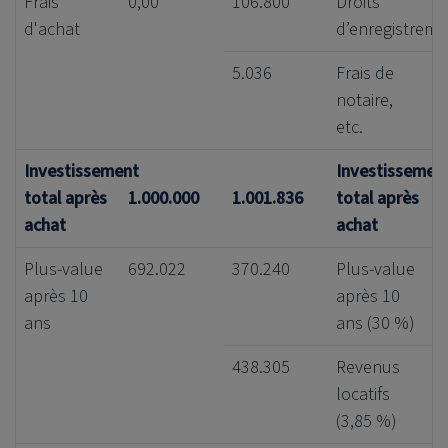
Frais
0,00
106.800
Droits
d'achat
d’enregistreme
5.036
Frais de
notaire,
etc.
Investissement
Investissemen
total après
1.000.000
1.001.836
total après
achat
achat
Plus-value
692.022
370.240
Plus-value
après 10
après 10
ans
ans (30 %)
438.305
Revenus
locatifs
(3,85 %)