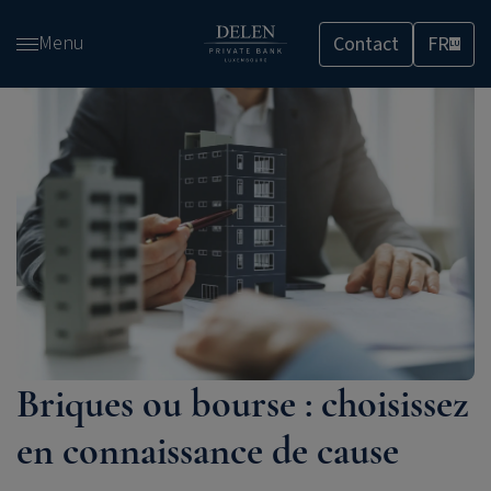
Passer
Menu
Contact
FR
et
LU
accéder
au
contenu
Briques ou bourse : choisissez
en connaissance de cause