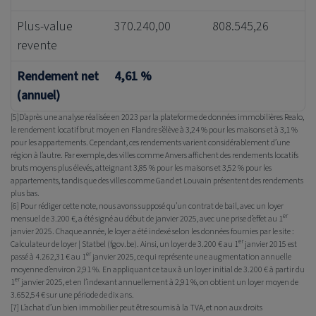
Plus-value
370.240,00
808.545,26
revente
Rendement net
4,61 %
(annuel)
[5]
D’après une analyse réalisée en 2023 par la plateforme de données immobilières Realo,
le rendement locatif brut moyen en Flandre s’élève à 3,24 % pour les maisons et à 3,1 %
pour les appartements. Cependant, ces rendements varient considérablement d’une
région à l’autre. Par exemple, des villes comme Anvers affichent des rendements locatifs
bruts moyens plus élevés, atteignant 3,85 % pour les maisons et 3,52 % pour les
appartements, tandis que des villes comme Gand et Louvain présentent des rendements
plus bas.
[6]
Pour rédiger cette note, nous avons supposé qu’un contrat de bail, avec un loyer
er
mensuel de 3.200 €, a été signé au début de janvier 2025, avec une prise d’effet au 1
janvier 2025. Chaque année, le loyer a été indexé selon les données fournies par le site :
er
Calculateur de loyer | Statbel (fgov.be). Ainsi, un loyer de 3.200 € au 1
janvier 2015 est
er
passé à 4.262,31 € au 1
janvier 2025, ce qui représente une augmentation annuelle
moyenne d’environ 2,91 %. En appliquant ce taux à un loyer initial de 3.200 € à partir du
er
1
janvier 2025, et en l’indexant annuellement à 2,91 %, on obtient un loyer moyen de
3.652,54 € sur une période de dix ans.
[7]
L’achat d’un bien immobilier peut être soumis à la TVA, et non aux droits