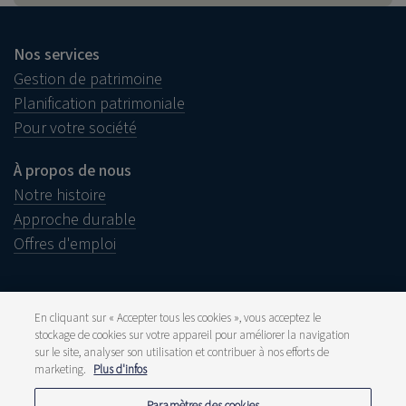
Nos services
Gestion de patrimoine
Planification patrimoniale
Pour votre société
À propos de nous
Notre histoire
Approche durable
Offres d'emploi
En cliquant sur « Accepter tous les cookies », vous acceptez le
stockage de cookies sur votre appareil pour améliorer la navigation
Informations juridiques
sur le site, analyser son utilisation et contribuer à nos efforts de
Disclaimer
Réclamations
marketing.
Plus d'infos
Lanceurs d’alerte
Presse et média