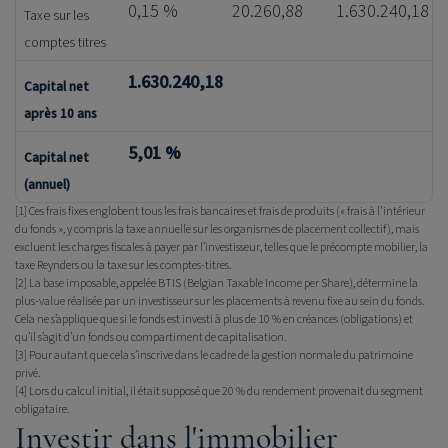
0,15 %
20.260,88
1.630.240,18
Taxe sur les
comptes titres
1.630.240,18
Capital net
après 10 ans
5,01 %
Capital net
(annuel)
[1]
Ces frais fixes englobent tous les frais bancaires et frais de produits (« frais à l'intérieur
du fonds », y compris la taxe annuelle sur les organismes de placement collectif), mais
excluent les charges fiscales à payer par l’investisseur, telles que le précompte mobilier, la
taxe Reynders ou la taxe sur les comptes-titres.
[2]
La base imposable, appelée BTIS (Belgian Taxable Income per Share), détermine la
plus-value réalisée par un investisseur sur les placements à revenu fixe au sein du fonds.
Cela ne s’applique que si le fonds est investi à plus de 10 % en créances (obligations) et
qu’il s’agit d’un fonds ou compartiment de capitalisation.
[3]
Pour autant que cela s’inscrive dans le cadre de la gestion normale du patrimoine
privé.
[4]
Lors du calcul initial, il était supposé que 20 % du rendement provenait du segment
obligataire.
Investir dans l'immobilier