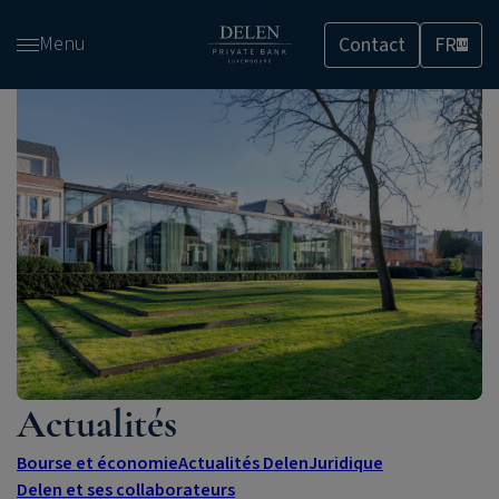
Passer
Menu
Contact
FR
et
LU
accéder
au
contenu
Actualités
Bourse et économie
Actualités Delen
Juridique
Delen et ses collaborateurs