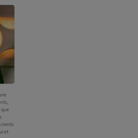
 une
ents,
e que
s
 clients
ui et