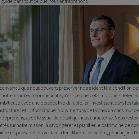
s guide dans tout ce que nous entreprenons.
 convaincu que nous pouvons préserver notre identité à condition de
r notre esprit entrepreneurial. Qu'est-ce que cela implique ? Delen a
ambitieuse avec une perspective durable, en investissant dans les tal
rastructures et l’informatique. Nous mettons de la passion dans tout c
treprenons, avec le souci du détail qui nous caractérise. Nous reston
rés sur notre mission, à savoir gérer et planifier le patrimoine de nos
ère responsable, en veillant à leur liberté financière, pour aujourd’h