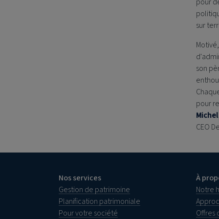
pour d
politiq
sur ter
Motivé,
d'admin
son pèr
enthou
Chaque 
pour re
Michel
CEO
De
Nos services
À prop
Gestion de patrimoine
Notre h
Planification patrimoniale
Approc
Pour votre société
Offres 