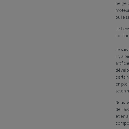
belge d
moteur
où le s
Je tien
confian
Je suis
il y a 
artific
dévelo
certain
en plei
selon m
Nous po
de l'av
et en a
comport