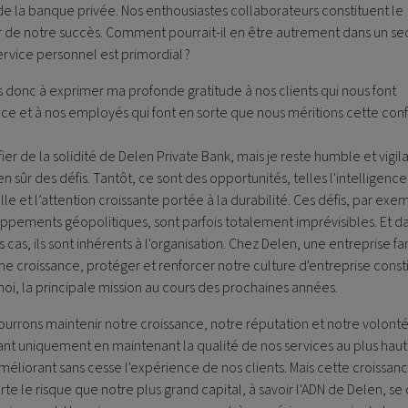
e la banque privée. Nos enthousiastes collaborateurs constituent le
 de notre succès. Comment pourrait-il en être autrement dans un se
ervice personnel est primordial ?
s donc à exprimer ma profonde gratitude à nos clients qui nous font
ce et à nos employés qui font en sorte que nous méritions cette conf
 fier de la solidité de
Delen Private Bank
, mais je reste humble et vigila
bien sûr des défis. Tantôt, ce sont des opportunités, telles l'intelligence
ielle et l’attention croissante portée à la durabilité. Ces défis, par exe
ppements géopolitiques, sont parfois totalement imprévisibles. Et d
s cas, ils sont inhérents à l'organisation. Chez Delen, une entreprise fa
ne croissance, protéger et renforcer notre culture d'entreprise const
oi, la principale mission au cours des prochaines années.
urrons maintenir notre croissance, notre réputation et notre volonté
ant uniquement en maintenant la qualité de nos services au plus haut
méliorant sans cesse l'expérience de nos clients. Mais cette croissan
e le risque que notre plus grand capital, à savoir l'ADN de Delen, se 