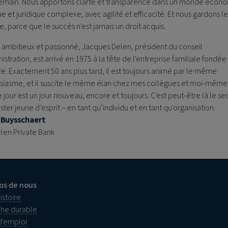
emain. Nous apportons clarté et transparence dans un monde écon
ue et juridique complexe, avec agilité et efficacité. Et nous gardons l
re, parce que le succès n'est jamais un droit acquis.
 ambitieux et passionné, Jacques Delen, président du conseil
istration, est arrivé en 1975 à la tête de l'entreprise familiale fondée
e. Exactement 50 ans plus tard, il est toujours animé par le même
siasme, et il suscite le même élan chez mes collègues et moi-même
jour est un jour nouveau, encore et toujours. C'est peut-être là le se
ster jeune d’esprit – en tant qu’individu et en tant qu'organisation.
 Buysschaert
len Private Bank
os de nous
istoire
he durable
d'emploi