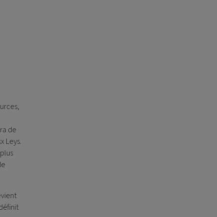
ources,
era de
x Leys.
 plus
de
evient
éfinit