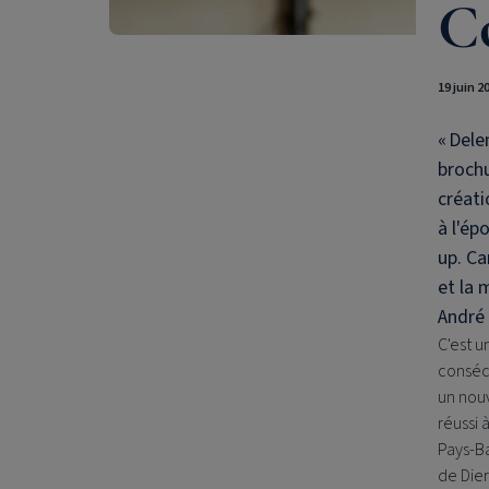
C
19 juin 2
«
Dele
brochu
créati
à l'ép
up. Ca
et la 
André 
C'est u
consécu
un nou
réussi 
Pays-Ba
de Dier