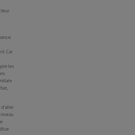
cteur
iance.
nt. Car
mple les
ans
miliale
itue,
 d'aller
 niveau
ce
dilue