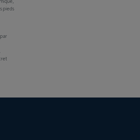
omique,
es pieds
 par
.
cret