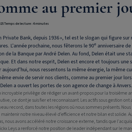
omme au premier jo
025
Temps de lecture : 4 minutes
n Private Bank
, depuis 1936 », tel est le slogan qui figure sur
e
res. L'année prochaine, nous fêterons le 90
anniversaire de 
on de la Banque par André Delen. Au fond, Delen était une st
oque. Et dans notre esprit, Delen est encore et toujours une s
r aujourd’hui, nous ressentons la même énergie, la même cu
même envie de servir nos clients, comme au premier jour lor
Delen a ouvert les portes de son agence de change à Anvers
n incroyable privilège de rédiger un avant-propos pour la troisième 
tive, ce dont je suis fier et reconnaissant. Les actifs sous gestion ont 
veau record, dans toutes les régions où nous sommes présents. Nous
à maintenir notre niveau élevé d’efficience et notre bilan est solide. A
s, nous avons accéléré notre croissance externe, tandis que l'acquisi
ickx Leys a renforcé notre position de leader indépendant sur le ma