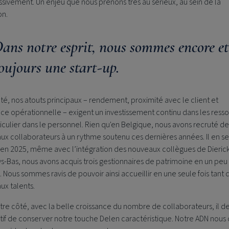
sivement. Un enjeu que nous prenons très au sérieux, au sein de la
on.
ans notre esprit, nous sommes encore et
oujours une start-up.
té, nos atouts principaux – rendement, proximité avec le client et
nce opérationnelle – exigent un investissement continu dans les ress
iculier dans le personnel. Rien qu'en Belgique, nous avons recruté de
x collaborateurs à un rythme soutenu ces dernières années. Il en s
n 2025, même avec l’intégration des nouveaux collègues de Dierick
s-Bas, nous avons acquis trois gestionnaires de patrimoine en un peu
. Nous sommes ravis de pouvoir ainsi accueillir en une seule fois tant 
ux talents.
tre côté, avec la belle croissance du nombre de collaborateurs, il d
if de conserver notre touche Delen caractéristique. Notre ADN nous d