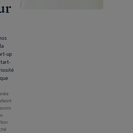
ur
 nos
la
art-up
tart-
riosité
sque
.
année
atteint
 avons
ux
tion
rché