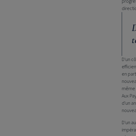
progres
directi
D
t
D'un cô
efficie
en part
nouveau
même e
Aux Pay
d'un an
nouvea
D'un au
impérat