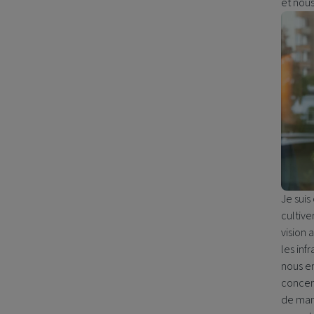
et nou
Je suis
cultive
vision 
les inf
nous en
concent
de mani