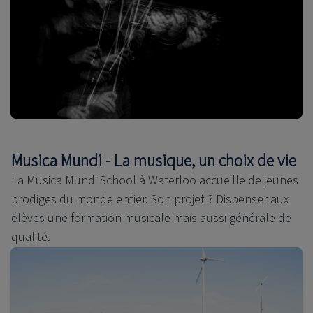
Musica Mundi - La musique, un choix de vie
La Musica Mundi School à Waterloo accueille de jeunes
prodiges du monde entier. Son projet ? Dispenser aux
élèves une formation musicale mais aussi générale de
qualité.