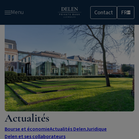
Passer
Menu
Contact
FR
et
LU
accéder
au
contenu
Actualités
Bourse et économie
Actualités Delen
Juridique
Delen et ses collaborateurs