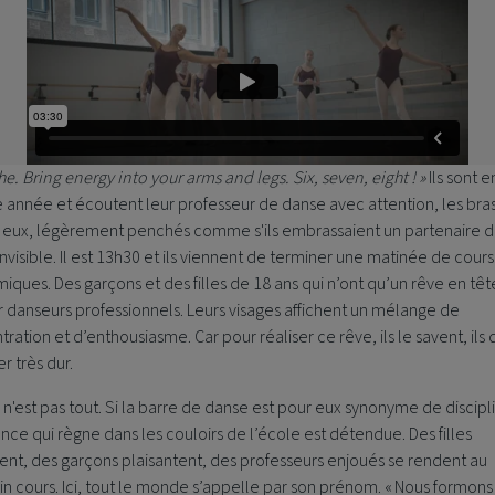
he. Bring energy into your arms and legs. Six, seven, eight ! »
Ils sont e
 année et écoutent leur professeur de danse avec attention, les bras
 eux, légèrement penchés comme s'ils embrassaient un partenaire 
nvisible. Il est 13h30 et ils viennent de terminer une matinée de cours
ques. Des garçons et des filles de 18 ans qui n’ont qu’un rêve en tête
 danseurs professionnels. Leurs visages affichent un mélange de
ration et d’enthousiasme. Car pour réaliser ce rêve, ils le savent, ils
er très dur.
 n'est pas tout. Si la barre de danse est pour eux synonyme de discipl
nce qui règne dans les couloirs de l’école est détendue. Des filles
nt, des garçons plaisantent, des professeurs enjoués se rendent au
n cours. Ici, tout le monde s’appelle par son prénom. « Nous formons