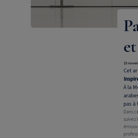
Pa
et
23 novem
Cet ar
Inspi
À la M
arabes
pas à 
Dans c
suivez 
émouvan
profess