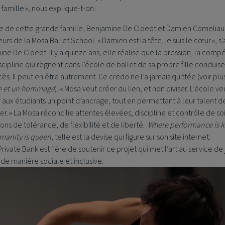
famille », nous explique-t-on.
te de cette grande famille, Benjamine De Cloedt et Damien Comeliau,
urs de la Mosa Ballet School. « Damien est la tête, je suis le cœur », 
ne De Cloedt. Il y a quinze ans, elle réalise que la pression, la compé
iscipline qui règnent dans l’école de ballet de sa propre fille conduise
ès. Il peut en être autrement. Ce credo ne l’a jamais quittée (voir plus
e et un hommage
). « Mosa veut créer du lien, et non diviser. L’école ve
aux étudiants un point d’ancrage, tout en permettant à leur talent d
r. » La Mosa réconcilie attentes élevées, discipline et contrôle de so
ions de tolérance, de flexibilité et de liberté.
Where performance is k
manity is queen
, telle est la devise qui figure sur son site internet.
Private Bank
est fière de soutenir ce projet qui met l’art au service de
 de manière sociale et inclusive.