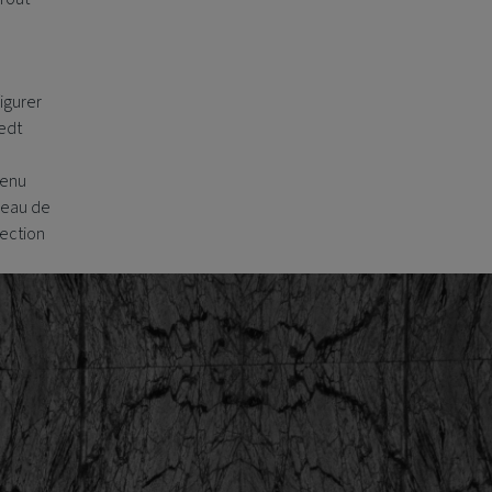
igurer
edt
venu
iveau de
lection