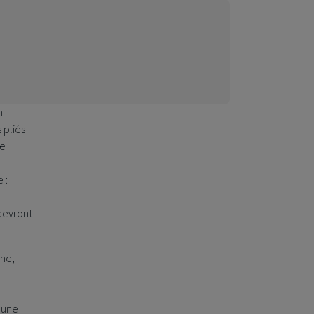
n
 pliés
de
 :
 devront
ine,
 une