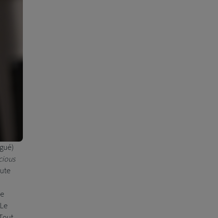
égué)
cious
oute
ne
 Le
 Tout