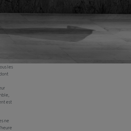
ous les
 dont
eur
mble,
ent est
es ne
'heure