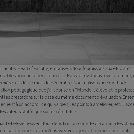
d Jacobs, Head of Faculty, embraye. « Nous fournissons aux étudiants t
possibles pour accéder à leur rêve. Nous les évaluons régulièrement,
emière fois dès le mois de décembre. Nous utilisons une méthode
ation pédagogique que j'ai apprise en Finlande. L’élève et le profess
nt les prestations sur la base du même document d’évaluation. Ense
viennent à un accord : ce qui va bien, les points à améliorer, etc. L’acc
 les valeurs plutôt que sur les résultats. »
ant et élève peuvent tous deux tirer la sonnette d’alarme si les chos
sent pas comme prévu. « Vous avez vu ce jeune homme blond tout à l