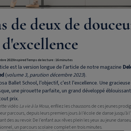
s de deux de douceu
 d'excellence
bre 2023
Inspired
Temps de lecture : 16 minutes
ticle est la version longue de l’article de notre magazine
Del
red
(
volume 3, parution décembre 2023
).
osa Ballet School, l’objectif, c’est l’excellence. Une gracieuse
que, une pirouette parfaite, un grand développé éblouissant
tout prix.
ette vidéo
La vie à la Mosa
, enfilez les chaussons de ces jeunes prodig
leur parcours, depuis leurs premiers jours à l’école de danse jusqu’à l'
t des au revoir. De l’enfant aux rêves plein les yeux au jeune danseu
ionnel, un parcours scolaire complet en trois minutes.