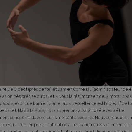
ine De Cloedt (présidente) et Damien Comeliau (administrateur dél
 vision très précise du ballet. « Nous la résumons en deux mots :
cons
ition
», explique Damien Comeliau. « L’excellence est l’objectif de t
e ballet. Mais à la Mosa, nous apprenons aussi à nos élèves à être
ment conscients du zèle qu’ils mettent à exceller. Nous défendons u
e équilibrée, en prêtant attention à la situation dans son ensemble.
qui y mène est tout aussi important que les prestations accomplies.