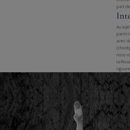
part de
Int
Au suje
parmi 
avec d
(choré
nous vo
la Mosa
rigour