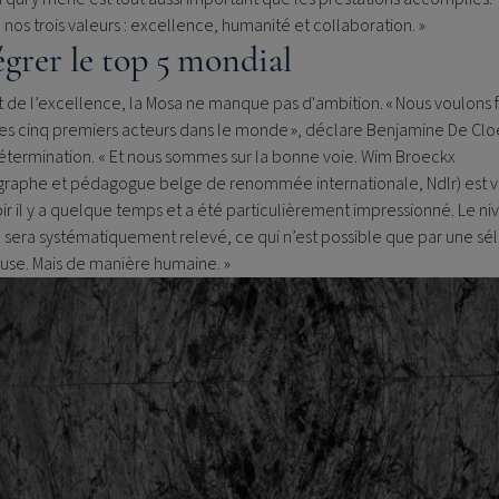
 nos trois valeurs : excellence, humanité et collaboration. »
égrer le top 5 mondial
t de l’excellence, la Mosa ne manque pas d'ambition. « Nous voulons f
les cinq premiers acteurs dans le monde », déclare Benjamine De Clo
étermination. « Et nous sommes sur la bonne voie. Wim Broeckx
graphe et pédagogue belge de renommée internationale, Ndlr) est 
ir il y a quelque temps et a été particulièrement impressionné. Le n
 sera systématiquement relevé, ce qui n’est possible que par une sé
euse. Mais de manière humaine. »