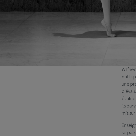
Wilfrie
outils 
une pr
d’évalu
évalue
ils par
mis sur
Enseign
se pas