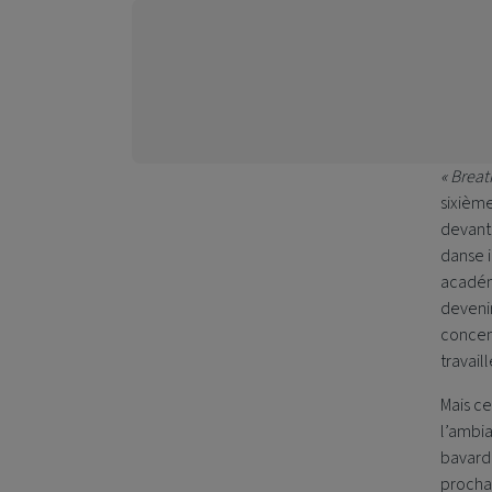
« Breat
sixième
devant
danse i
académi
devenir
concent
travaill
Mais ce
l’ambia
bavarde
prochai