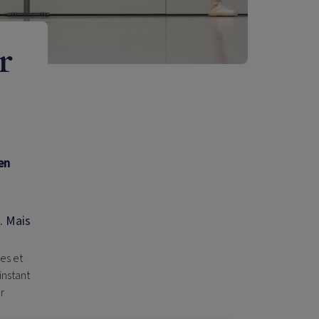
r
en
. Mais
es et
instant
r