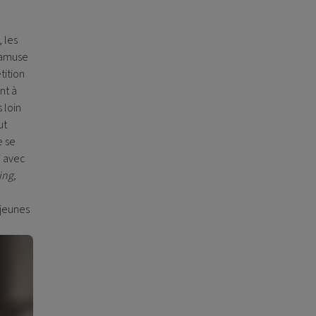
 les
s’amuse
tition
nt à
 loin
ut
e se
i avec
ing,
 jeunes