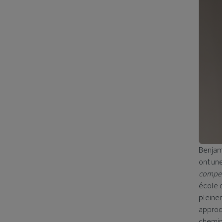
Benjam
ont une
compet
école d
pleine
approch
chemin 