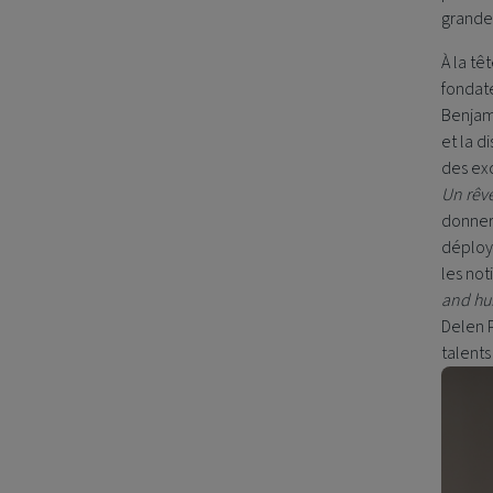
grande 
À la tê
fondate
Benjami
et la d
des exc
Un rêv
donner 
déploye
les not
and hu
Delen 
talents