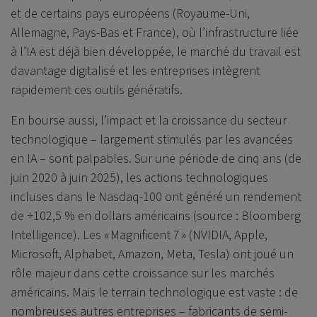
et de certains pays européens (Royaume-Uni,
Allemagne, Pays-Bas et France), où l’infrastructure liée
à l’IA est déjà bien développée, le marché du travail est
davantage digitalisé et les entreprises intègrent
rapidement ces outils génératifs.
En bourse aussi, l’impact et la croissance du secteur
technologique – largement stimulés par les avancées
en IA – sont palpables. Sur une période de cinq ans (de
juin 2020 à juin 2025), les actions technologiques
incluses dans le Nasdaq-100 ont généré un rendement
de +102,5 % en dollars américains (source : Bloomberg
Intelligence). Les «
Magnificent 7
»
(NVIDIA, Apple,
Microsoft, Alphabet, Amazon, Meta, Tesla) ont jou
é
un
r
ô
le majeur dans cette croissance sur les march
é
s
am
é
ricains. Mais le terrain technologique est vaste : de
nombreuses autres entreprises – fabricants de semi-