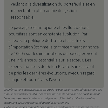
veillant à la diversification du portefeuille et en
respectant la philosophie de gestion
responsable.
Le paysage technologique et les fluctuations
boursières sont en constante évolution. Par
ailleurs, la politique de Trump et ses droits
d’importation (comme le tarif récemment annoncé
de 100 % sur les importations de puces) exercent
une influence substantielle sur le secteur. Les
experts financiers de
Delen Private Bank
suivent
de près les dernières évolutions, avec un regard
critique et tourné vers l'avenir.
Les informations contenues dans cet article ne peuvent être considérées comme des
conseils en investissement ou des recherches dans le domaine de l'investissement.
Les entreprises mentionnées sont uniquement citées à titre d'illustration et ne
constituent pas une recommandation d'investissement.
Tout investissement comporte des risques. Les performances passées ne sont pas