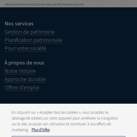
nécessairement indicatives des performances futures.
Nos services
Gestion de patrimoine
Planification patrimoniale
Pour votre société
À propos de nous
Notre histoire
Approche durable
Offres d'emploi
En cliquant sur « Accepter tous les cookies », vous acceptez le
stockage de cookies sur votre appareil pour améliorer la navigation
Informations juridiques
sur le site, analyser son utilisation et contribuer à nos efforts de
Disclaimer
Réclamations
marketing.
Plus d'infos
Lanceurs d’alerte