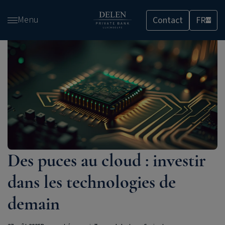
Passer
Menu
Contact
FR
et
LU
accéder
au
contenu
Des puces au cloud : investir
dans les technologies de
demain