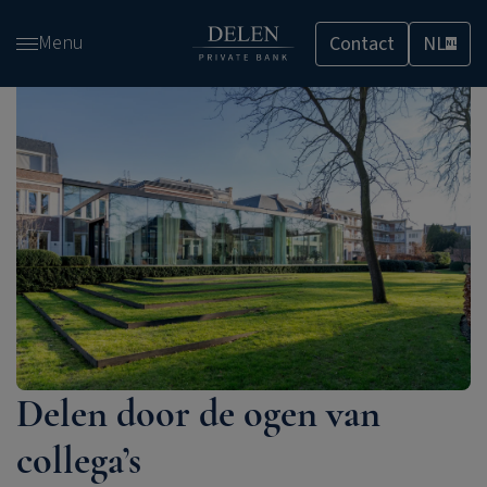
Overslaan
Menu
Contact
NL
en
NL
naar
de
inhoud
gaan
Delen door de ogen van
collega’s