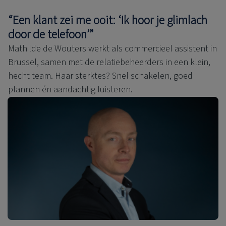
“Een klant zei me ooit: ‘Ik hoor je glimlach
door de telefoon’”
Mathilde de Wouters werkt als commercieel assistent in
Brussel, samen met de relatiebeheerders in een klein,
hecht team. Haar sterktes? Snel schakelen, goed
plannen én aandachtig luisteren.