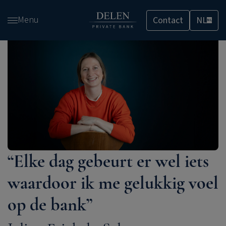
Overslaan
Menu
Contact
NL
en
NL
naar
de
inhoud
gaan
“Elke dag gebeurt er wel iets
waardoor ik me gelukkig voel
op de bank”