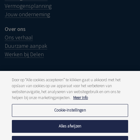
Vermogensplanning
Jouw onderneming
Over ons
Ons verhaal
Duurzame aanpak
Werken bij Delen
Door op “Alle cookies accepteren” te klikken gaat u akkoord met het
opslaan van cookies op uw apparaat voor het verbeteren van
Juridische info
websitenavigatie, het analyseren van websitegebruik en om ons te
Disclaimer
Klacht
helpen bij onze marketingprojecten.
Meer Info
Klokkenluiders
Pers en media
Cookie-instellingen
Publicaties
Tarieven
Privacyverklaring
Alles afwijzen
Cookiebeleid
Meldpunt fraude