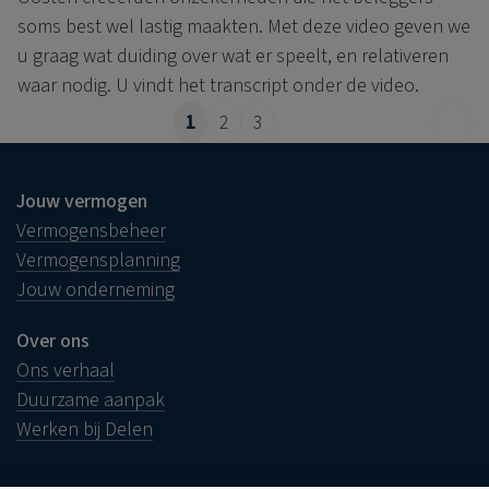
soms best wel lastig maakten. Met deze video geven we
u graag wat duiding over wat er speelt, en relativeren
waar nodig. U vindt het transcript onder de video.
1
2
3
Jouw vermogen
Vermogensbeheer
Vermogensplanning
Jouw onderneming
Over ons
Ons verhaal
Duurzame aanpak
Werken bij Delen