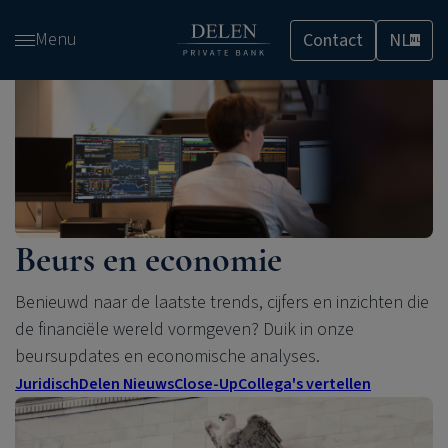
Overslaan
Menu
Contact
NL
en
NL
naar
de
inhoud
gaan
Beurs en economie
Benieuwd naar de laatste trends, cijfers en inzichten die
de financiële wereld vormgeven?
Duik in onze
beursupdates
en
economische
analyses.
Juridisch
Delen Nieuws
Close-Up
Collega's vertellen