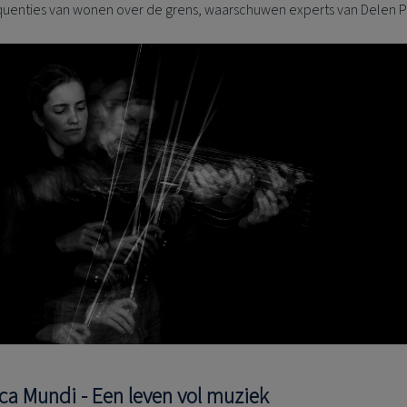
uenties van wonen over de grens, waarschuwen experts van Delen P
ca Mundi - Een leven vol muziek