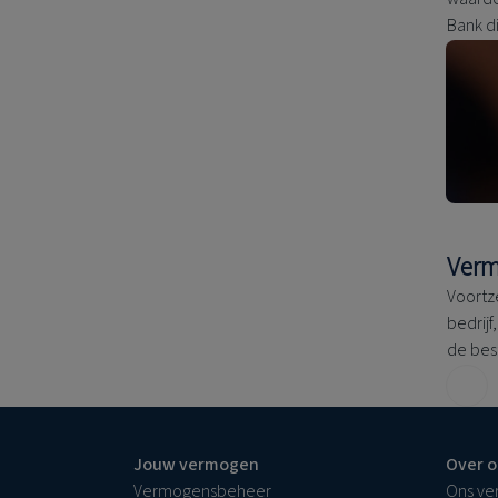
Bank di
Verm
Voortz
bedrijf
de bes
Jouw vermogen
Over o
Vermogensbeheer
Ons ve