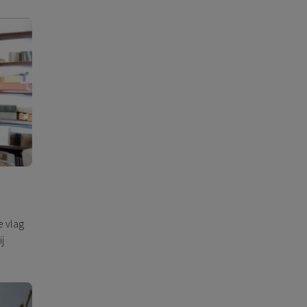
e vlag
j