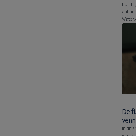
Damla, 
cultuur
Waterl
De f
venn
In dit 
waarde