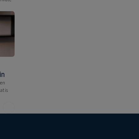
in
een
t is