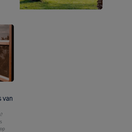
s van
k?
s
 op