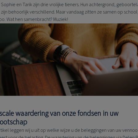
Sophie en Tarik zijn drie vrolijke tieners. Hun achtergrond, geboorte
 zijn behoorlijk verschillend. Maar vandaag zitten ze samen op school,
oo. Wat hen samenbracht? Muziek!
iscale waardering van onze fondsen in uw
ootschap
artikel leggen wij u uit op welke wijze u de beleggingen van uw venno
ert voor de belasting. De waardering van de beleggingen via Delen P