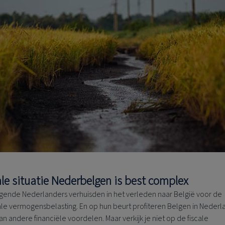
ale situatie Nederbelgen is best complex
ende Nederlanders verhuisden in het verleden naar België voor de
le vermogensbelasting. En op hun beurt profiteren Belgen in Nederl
n andere financiële voordelen. Maar verkijk je niet op de fiscale