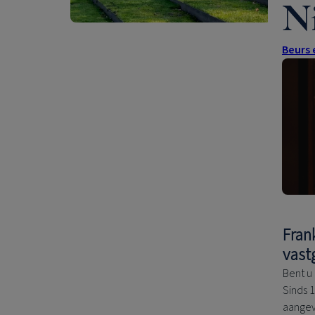
N
Beurs
Fran
vast
Bent u
Sinds 1
aangev