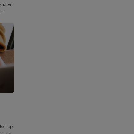
land en
 in
otschap
rivate