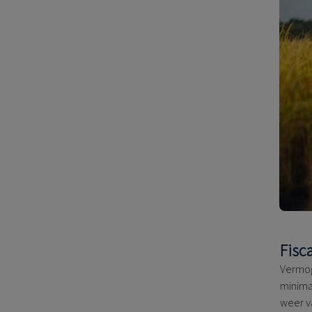
Fisc
Vermog
minima
weer va