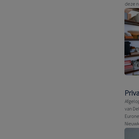
deze n
Priv
Afgelo
van De
Euronex
Nieuwk