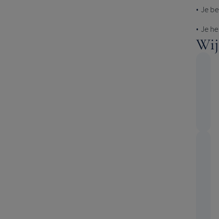
Je be
Je he
Wij