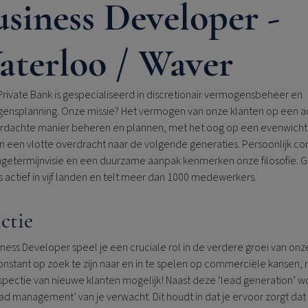
siness Developer -
aterloo / Waver
rivate Bank is gespecialiseerd in discretionair vermogensbeheer en
ensplanning. Onze missie? Het vermogen van onze klanten op een a
rdachte manier beheren en plannen, met het oog op een evenwicht
n een vlotte overdracht naar de volgende generaties. Persoonlijk co
ngetermijnvisie en een duurzame aanpak kenmerken onze filosofie. 
s actief in vijf landen en telt meer dan 1000 medewerkers.
ctie
iness Developer speel je een cruciale rol in de verdere groei van onz
nstant op zoek te zijn naar en in te spelen op commerciële kansen, m
spectie van nieuwe klanten mogelijk! Naast deze ‘lead generation’ w
ad management’ van je verwacht. Dit houdt in dat je ervoor zorgt dat