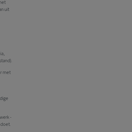
het
n uit
ia,
stand).
ar met
odige
werk -
 doet.