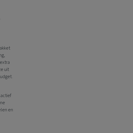
.
pakket
ng,
extra
e uit
budget.
actief
rne
elen en