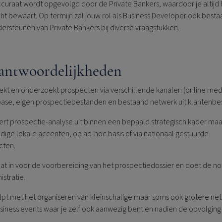
curaat wordt opgevolgd door de Private Bankers, waardoor je altijd 
ht bewaart. Op termijn zal jouw rol als Business Developer ook bestaa
ersteunen van Private Bankers bij diverse vraagstukken.
antwoordelijkheden
ekt en onderzoekt prospecten via verschillende kanalen (online med
ase, eigen prospectiebestanden en bestaand netwerk uit klantenbe
ert prospectie-analyse uit binnen een bepaald strategisch kader ma
dige lokale accenten, op ad-hoc basis of via nationaal gestuurde
cten.
aat in voor de voorbereiding van het prospectiedossier en doet de n
istratie.
lpt met het organiseren van kleinschalige maar soms ook grotere net
siness events waar je zelf ook aanwezig bent en nadien de opvolging