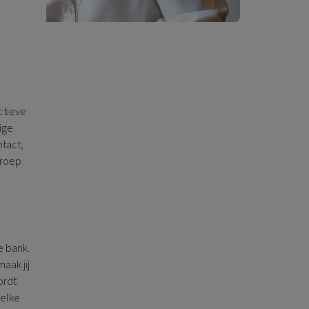
ctieve
ige
ntact,
Groep
e bank.
aak jij
ordt
 elke