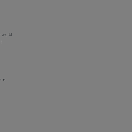
e werkt
t
ate