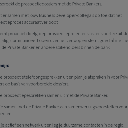
spreekt de prospectiedossiers met de Private Bankers.
et er samen met jouw Business Developer-collega’s op toe dat het
ectieproces accuraat verloopt.
emt proactief doelgroep prospectieprojecten vast en voert ze uit. J
atig, communiceert open over het verloop en stemt goed af met he
 de Private Banker en andere stakeholders binnen de bank.
mijn:
je prospectietelefoongesprekken uit en plan je afspraken in voor Priv
rs op basis van voorbereide dossiers.
je prospectiegesprekken samen uit met de Private Banker.
je samen met de Private Banker aan samenwerkingsvoorstellen voor
pecten.
je actief een netwerk uit en leg je duurzame contacten in de regio.