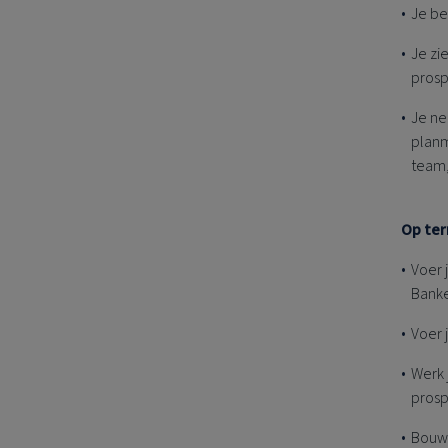
Je be
Je zi
prosp
Je ne
planm
team,
Op ter
Voer 
Banke
Voer 
Werk 
pros
Bouw 