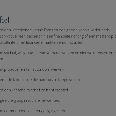
fiel
bt een uitstekende kennis Frans en een goede kennis Nederlands.
schikt over een bachelor in een financiële richting of een masterdip
t affiniteit met financiële markten en/of fiscaliteit.
nt sociaal, wil graag in teamverband werken en nieuwe mensen lere
en.
nt proactief en kan autonoom werken.
emt de taken op je die aan jou zijn toegewezen.
bt een kritische mindset en bent creatief.
geeft je graag in sociale netwerken.
nt commercieel en leergierig ingesteld.