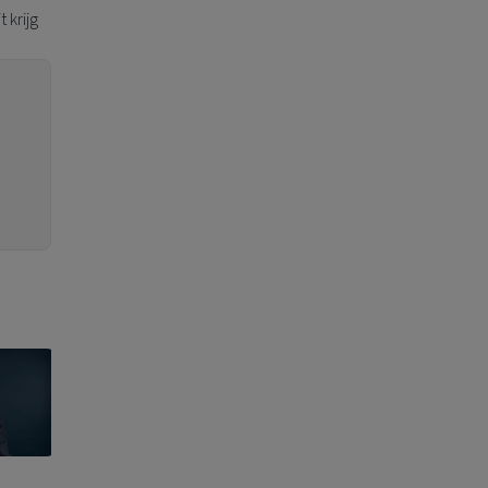
 krijg
Mijn opdracht
volgens Jacques
Delen: zorgen dat