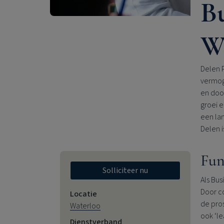
Bu
W
Delen P
vermog
en doo
groei e
een la
Delen i
Fun
Solliciteer nu
Als Bus
Door co
Locatie
de pro
Waterloo
ook ‘le
Dienstverband