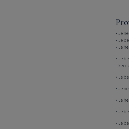
Pro
Je he
Je be
Je heb
Je be
kenn
Je be
Je ne
Je he
Je be
Je be