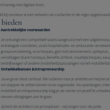
nt handig met digitale tools.
bt bij voorkeur al een netwerk van contacten in de regio opgebouwd
 bieden
Aantrekkelijke voorwaarden
Je ontvangt een competitief salaris aangevuld met een uitgebreid 
extralegale voordelen, zoals hospitalisatie- en ambulante verzekeri
groepsverzekering, ecocheques, gsm met abonnement, optieplan, 
verlofdagen (bank holidays), Benefits at Work, maaltijdcheques, keuz
bedrijfswagen of andere (mobiliteits)oplossingen via het mobiliteits
Ontwikkelkansen & intrapreneurship
Jouw groei staat centraal. We luisteren naar je ambities en helpen je 
om stappen te zetten binnen onze organisatie. Via opleidingen, inte
mobiliteit en intrapreneurship krijg je de ruimte om jezelf te ontwikk
nieuwe uitdagingen aan te gaan.
Jij bent de architect van je loopbaan – wij zorgen voor de juiste