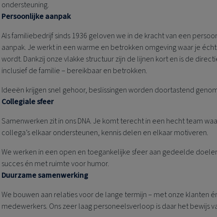
ondersteuning.
Persoonlijke aanpak
Als familiebedrijf sinds 1936 geloven we in de kracht van een persoon
aanpak. Je werkt in een warme en betrokken omgeving waar je écht
wordt. Dankzij onze vlakke structuur zijn de lijnen kort en is de directi
inclusief de familie – bereikbaar en betrokken.
Ideeën krijgen snel gehoor, beslissingen worden doortastend geno
Collegiale sfeer
Samenwerken zit in ons DNA. Je komt terecht in een hecht team waa
collega’s elkaar ondersteunen, kennis delen en elkaar motiveren.
We werken in een open en toegankelijke sfeer aan gedeelde doele
succes én met ruimte voor humor.
Duurzame samenwerking
We bouwen aan relaties voor de lange termijn – met onze klanten é
medewerkers. Ons zeer laag personeelsverloop is daar het bewijs v