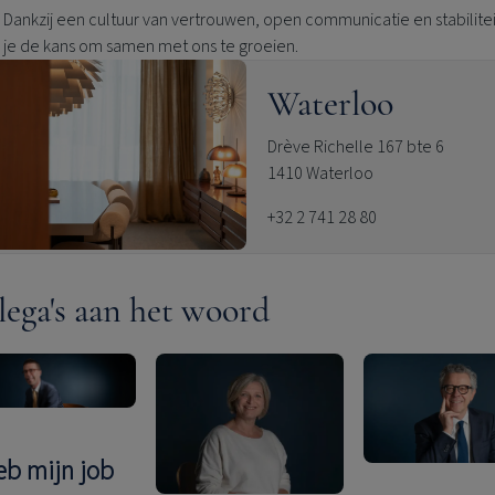
Dankzij een cultuur van vertrouwen, open communicatie en stabiliteit
je de kans om samen met ons te groeien.
Waterloo
Drève Richelle 167 bte 6
1410 Waterloo
+32 2 741 28 80
lega's aan het woord
heb mijn job