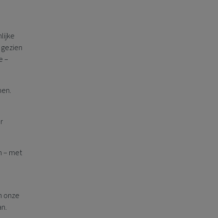
lijke
 gezien
e –
men.
r
n – met
n onze
an.