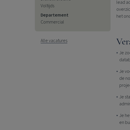
lead ac
Voltijds
overzic
Departement
het ond
Commercial
Ver
Alle vacatures
Je zo
datab
Je vo
de no
proje
Je st
admin
Je he
en bu