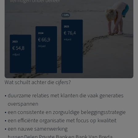
Wat schuilt achter die cijfers?
duurzame relaties met klanten die vaak generaties
overspannen
een consistente en zorgvuldige beleggingsstrategie
een efficiënte organisatie met focus op kwaliteit
een nauwe samenwerking
tussen
Delen Private Bank
en Bank Van Breda