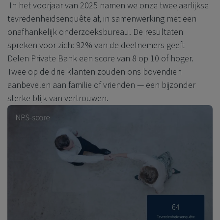
In het voorjaar van 2025 namen we onze tweejaarlijkse
tevredenheidsenquête af, in samenwerking met een
onafhankelijk onderzoeksbureau. De resultaten
spreken voor zich: 92% van de deelnemers geeft
Delen Private Bank
een score van 8 op 10 of hoger.
Twee op de drie klanten zouden ons bovendien
aanbevelen aan familie of vrienden — een bijzonder
sterke blijk van vertrouwen.