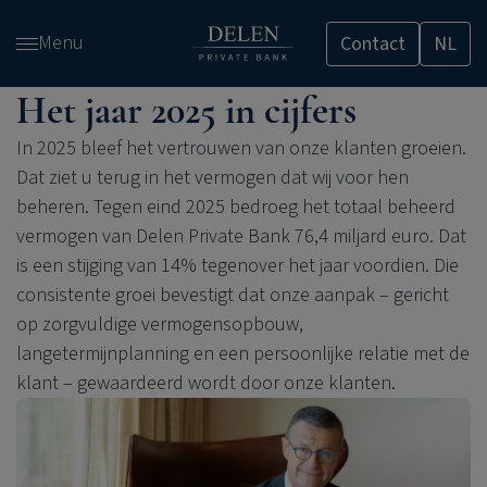
Overslaan
Menu
Contact
NL
en
naar
Het jaar 2025 in cijfers
de
inhoud
In 2025 bleef het vertrouwen van onze klanten groeien.
gaan
Dat ziet u terug in het vermogen dat wij voor hen
beheren. Tegen eind 2025 bedroeg het totaal beheerd
vermogen van
Delen Private Bank
76,4 miljard euro. Dat
is een stijging van 14% tegenover het jaar voordien. Die
consistente groei bevestigt dat onze aanpak – gericht
op zorgvuldige vermogensopbouw,
langetermijnplanning en een persoonlijke relatie met de
klant – gewaardeerd wordt door onze klanten.