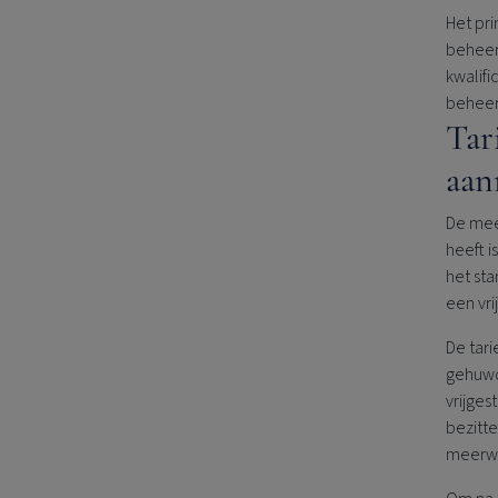
Het pri
beheer
kwalif
beheer,
Tar
aan
De mee
heeft i
het sta
een vri
De tar
gehuw
vrijges
bezitt
meerwa