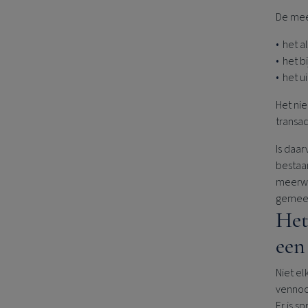
De mee
het 
het b
het u
Het ni
transa
Is daar
bestaan
meerwa
gemeen
Het
een
Niet e
vennoo
Er is 