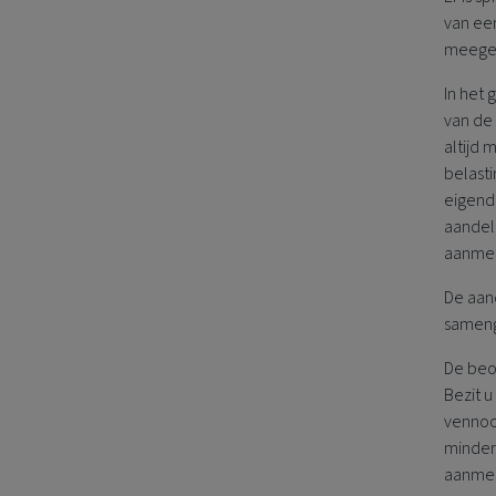
van ee
meegete
In het 
van de
altijd
belast
eigend
aandel
aanmer
De aan
sameng
De beo
Bezit u
vennoo
minder
aanmer