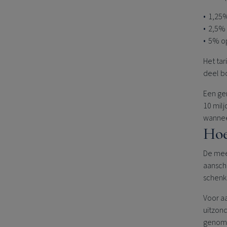
1,25%
2,5% 
5% op
Het ta
deel b
Een ge
10 milj
wanneer
Hoe
De mee
aansch
schenk
Voor aa
uitzond
genome