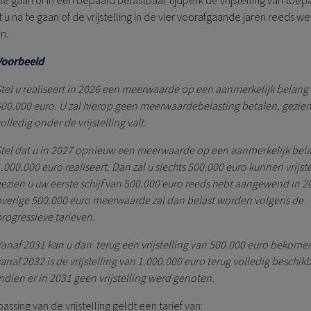
e gaan of in een bepaald belastbaar tijdperk de vrijstelling van toep
nt u na te gaan of de vrijstelling in de vier voorafgaande jaren reeds w
n.
Voorbeeld
tel u realiseert in 2026 een meerwaarde op een aanmerkelijk belang
00.000 euro. U zal hierop geen meerwaardebelasting betalen, gezien
olledig onder de vrijstelling valt.
tel dat u in 2027 opnieuw een meerwaarde op een aanmerkelijk bel
.000.000 euro realiseert. Dan zal u slechts 500.000 euro kunnen vrijste
ezien u uw eerste schijf van 500.000 euro reeds hebt aangewend in 2
verige 500.000 euro meerwaarde zal dan belast worden volgens de
rogressieve tarieven.
anaf 2031 kan u dan terug een vrijstelling van 500.000 euro bekome
anaf 2032 is de vrijstelling van 1.000.000 euro terug volledig beschik
ndien er in 2031 geen vrijstelling werd genoten.
assing van de vrijstelling geldt een tarief van: