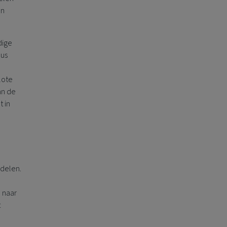
en
dige
dus
lote
an de
 in
delen.
 naar
t