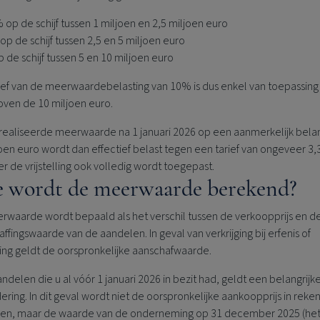
 op de schijf tussen 1 miljoen en 2,5 miljoen euro
op de schijf tussen 2,5 en 5 miljoen euro
 de schijf tussen 5 en 10 miljoen euro
rief van de meerwaardebelasting van 10% is dus enkel van toepassing
oven de 10 miljoen euro.
realiseerde meerwaarde na 1 januari 2026 op een aanmerkelijk bela
oen euro wordt dan effectief belast tegen een tarief van ongeveer 3
 de vrijstelling ook volledig wordt toegepast.
 wordt de meerwaarde berekend?
rwaarde wordt bepaald als het verschil tussen de verkoopprijs en d
affingswaarde van de aandelen. I
n geval van verkrijging bij erfenis of
ing geldt de oorspronkelijke aanschafwaarde.
ndelen die u al vóór 1 januari 2026 in bezit had, geldt een belangrijk
ering. In dit geval wordt niet de oorspronkelijke aankoopprijs in reke
n, maar de waarde van de onderneming op 31 december 2025 (he