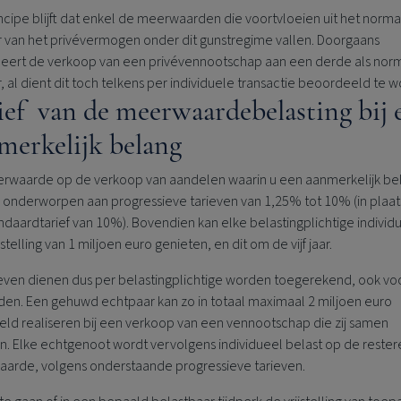
ncipe blijft dat enkel de meerwaarden die voortvloeien uit het norma
 van het privévermogen onder dit gunstregime vallen. Doorgaans
iceert de verkoop van een privévennootschap aan een derde als nor
 al dient dit toch telkens per individuele transactie beoordeeld te 
ief van de meerwaardebelasting bij 
merkelijk belang
rwaarde op de verkoop van aandelen waarin u een aanmerkelijk be
s onderworpen aan progressieve tarieven van 1,25% tot 10% (in plaat
ndaardtarief van 10%). Bovendien kan elke belastingplichtige individ
jstelling van 1 miljoen euro genieten, en dit om de vijf jaar.
ieven dienen dus per belastingplichtige worden toegerekend, ook vo
den.
Een gehuwd echtpaar kan zo in totaal maximaal 2 miljoen euro
teld realiseren bij een verkoop van een vennootschap die zij samen
en. Elke echtgenoot wordt vervolgens individueel belast op de reste
arde, volgens onderstaande progressieve tarieven.