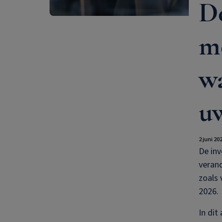
D
m
wa
u
2 juni 20
De inv
veran
zoals 
2026.
In dit