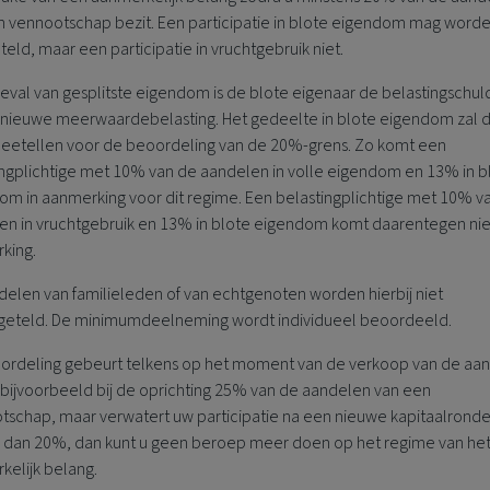
n vennootschap bezit. Een participatie in blote eigendom mag word
ld, maar een participatie in vruchtgebruik niet.
geval van gesplitste eigendom is de blote eigenaar de belastingschul
 nieuwe meerwaardebelasting. Het gedeelte in blote eigendom zal 
 meetellen voor de beoordeling van de 20%-grens.
Zo komt een
ingplichtige met 10% van de aandelen in volle eigendom en 13% in b
om in aanmerking voor dit regime. Een belastingplichtige met 10% v
en in vruchtgebruik en 13% in blote eigendom komt daarentegen niet
king.
delen van familieleden of van echtgenoten worden hierbij niet
eteld. De minimumdeelneming wordt individueel beoordeeld.
ordeling gebeurt telkens op het moment van de verkoop van de aan
 bijvoorbeeld bij de oprichting 25% van de aandelen van een
tschap, maar verwatert uw participatie na een nieuwe kapitaalronde
 dan 20%, dan kunt u geen beroep meer doen op het regime van he
kelijk belang.