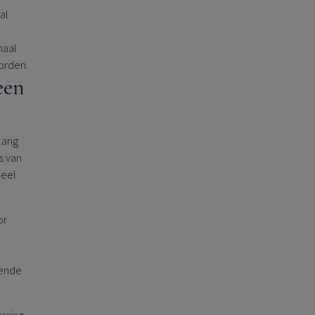
al
maal
worden.
een
lang
s van
ueel
or
rende