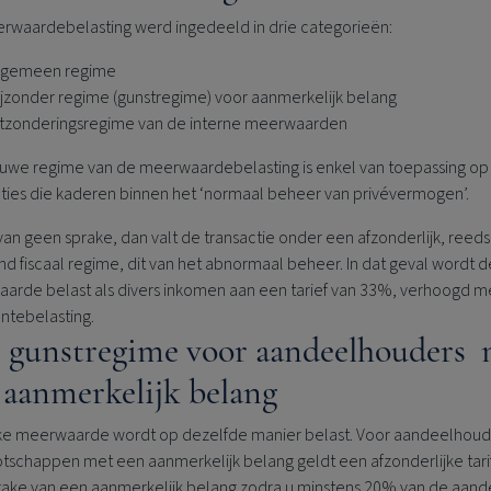
rwaardebelasting werd ingedeeld in drie categorieën:
algemeen regime
ijzonder regime (gunstregime) voor aanmerkelijk belang
itzonderingsregime van de interne meerwaarden
euwe regime van de meerwaardebelasting is enkel van toepassing op
cties die kaderen binnen het ‘normaal beheer van privévermogen’.
van geen sprake, dan valt de transactie onder een afzonderlijk, reeds
d fiscaal regime, dit van het abnormaal beheer. In dat geval wordt d
arde belast als divers inkomen aan een tarief van 33%, verhoogd m
tebelasting.
 gunstregime voor aandeelhouders 
 aanmerkelijk belang
lke meerwaarde wordt op dezelfde manier belast. Voor aandeelhoud
tschappen met een aanmerkelijk belang geldt een afzonderlijke tarif
sprake van een aanmerkelijk belang zodra u minstens 20% van de aand