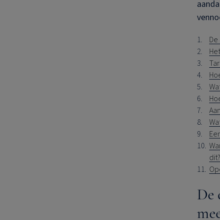
aanda
venno
De 
Het
Tar
Ho
Wat
Hoe
Aan
Wat
Een
Wan
dit
Op
De 
mee