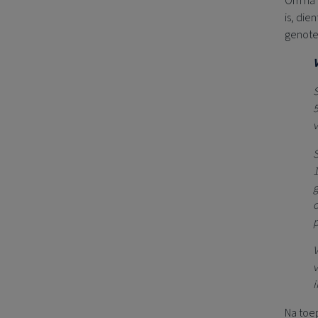
Om na t
is, die
genote
S
5
v
S
1
g
o
p
V
v
i
Na toep