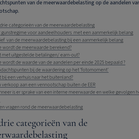
chtspunten van de meerwaardebelasting op de aandelen va
otschap.
drie categorieën van de meerwaardebelasting
 gunstregime voor aandeelhouders met een aanmerkelijk belang
ief van de meerwaardebelasting bij een aanmerkelijk belang
e wordt de meerwaarde berekend?
 met uitgestelde betalingen/ earn-out?
 wordt de waarde van de aandelen per einde 2025 bepaald ?
dachtspunten bij de waardering op het ‘fotomoment’
 bij een verhuis naar het buitenland?
 verkoop aan een vennootschap buiten de EER
neer is er sprake van een interne meerwaarde en welke gevolgen h
?
en vragen rond de meerwaardebelasting
drie categorieën van de
rwaardebelasting