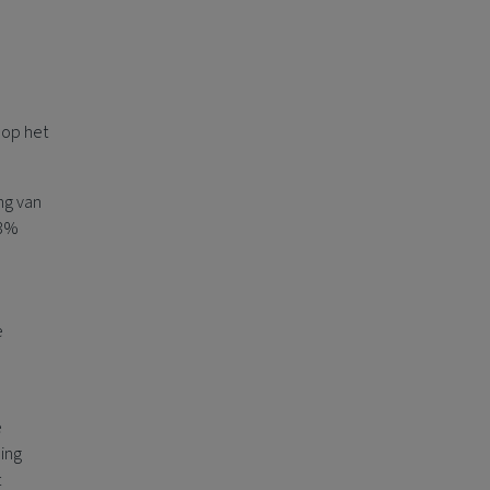
 op het
ng van
,3%
e
e
ning
t