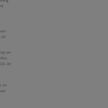
assing
erd
 van
 dit
ang van
llen,
026. De
n, en
baar