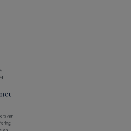
e
et
met
ers van
ering.
elen