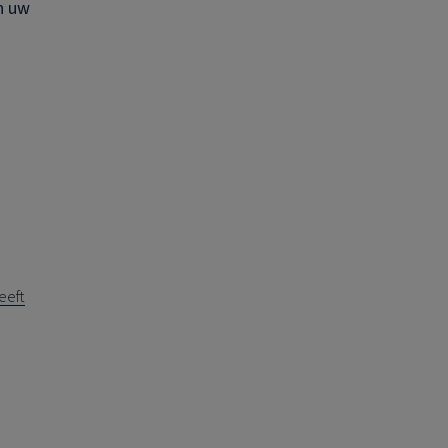
n uw
eeft