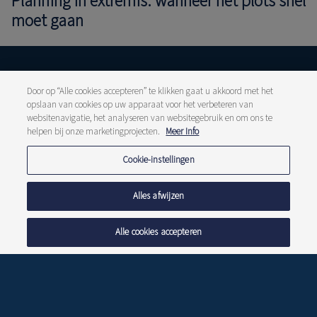
Planning in extremis: wanneer het plots snel
moet gaan
Uw vermogen
Door op “Alle cookies accepteren” te klikken gaat u akkoord met het
Vermogensbeheer
opslaan van cookies op uw apparaat voor het verbeteren van
websitenavigatie, het analyseren van websitegebruik en om ons te
Vermogensplanning
helpen bij onze marketingprojecten.
Meer Info
Uw onderneming
Cookie-instellingen
Over ons
Ons verhaal
Alles afwijzen
Duurzame aanpak
Werken bij Delen
Alle cookies accepteren
Juridische info
Disclaimer