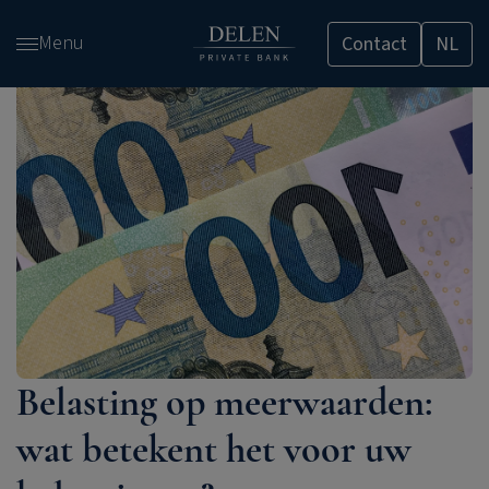
Overslaan
Menu
Contact
NL
en
naar
de
inhoud
gaan
Belasting op meerwaarden:
wat betekent het voor uw