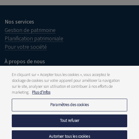
Nos services
Gestion de patrimoine
Planification patrimoniale
Pour votre société
À propos de nous
Notre histoire
En cliquant sur « Accepter tous les cookies », vous acceptez le
Approche durable
stockage de cookies sur votre appareil pour améliorer la navigation
Offres d’emploi
sur le site, analyser son utilisation et contribuer à nos efforts de
marketing.
Plus d'infos
Paramètres des cookies
Informations juridiques
Tout refuser
Disclaimer
Plainte
Lanceurs d’alerte
Autoriser tous les cookies