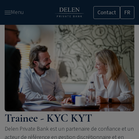
Passer
Menu
Contact
FR
et
accéder
au
contenu
Trainee - KYC KYT
Delen Private Bank est un partenaire de confiance et un
acteur de référence en gestion discrétionnaire et en