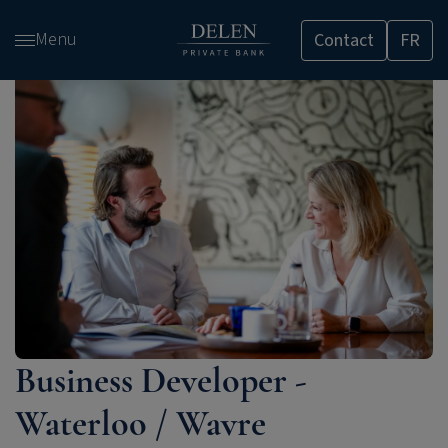
Passer
Menu
Contact
FR
et
accéder
au
contenu
Business Developer -
Waterloo / Wavre