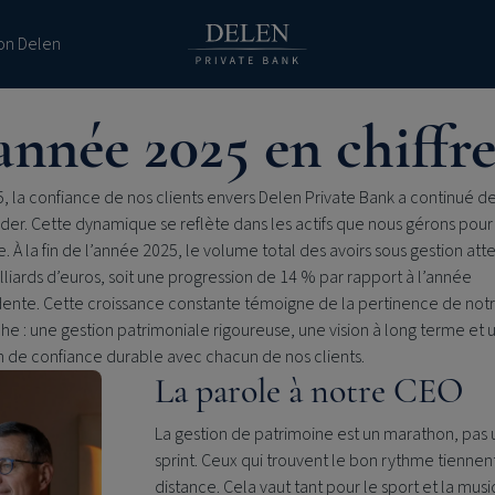
ion Delen
année 2025 en chiffre
, la confiance de nos clients envers
Delen Private Bank
a continué de
der. Cette dynamique se reflète dans les actifs que nous gérons pour
 À la fin de l’année 2025, le volume total des avoirs sous gestion atte
lliards d’euros, soit une progression de 14 % par rapport à l’année
ente. Cette croissance constante témoigne de la pertinence de not
e : une gestion patrimoniale rigoureuse, une vision à long terme et 
n de confiance durable avec chacun de nos clients.
La parole à notre CEO
La gestion de patrimoine est un marathon, pas 
sprint. Ceux qui trouvent le bon rythme tiennent
distance. Cela vaut tant pour le sport et la mus