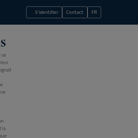
S'identifier
Contact
FR
s
 se
 leur
ignait
re
une
un
 la
ique