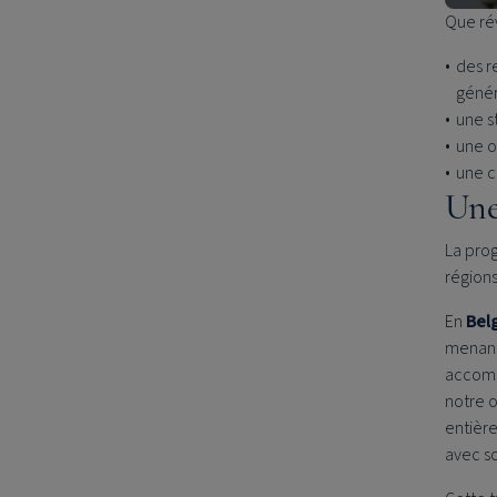
Que rév
des r
génér
une s
une o
une c
Une
La prog
région
En
Bel
menant 
accompa
notre o
entière
avec so