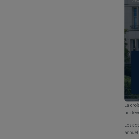
La croi
un dév
Les act
annuel