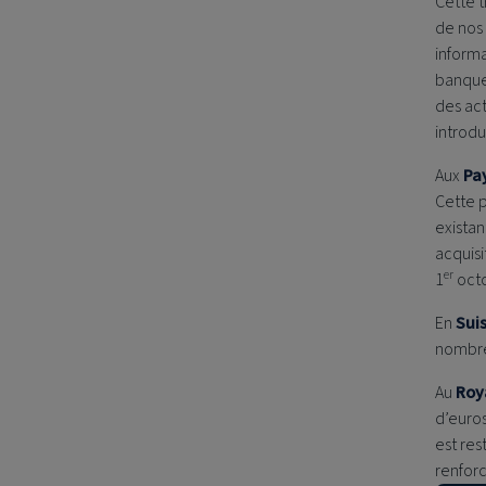
Cette t
de nos
informa
banque 
des act
introdu
Aux
Pa
Cette 
exista
acquis
er
1
octo
En
Sui
nombre 
Au
Roy
d’euros
est res
renforc