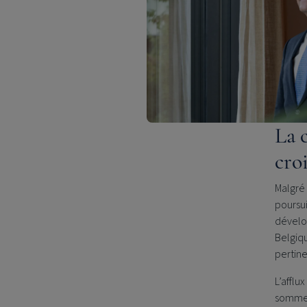
La 
cro
Malgré 
poursui
dévelo
Belgiqu
pertine
L’afflu
sommes 