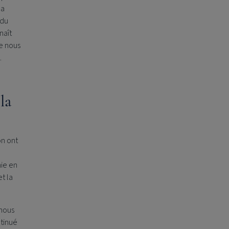
la
 du
naît
e nous
e.
la
on ont
ie en
t la
 nous
ntinué