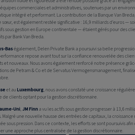
ransition fluide et rigoureuse a été rendue possible grâce à l’engag
 équipes commerciales et administratives, soutenues par un enviro
tique intégré et performant. La contribution de la Banque Van Breda
sœur, est également restée significative : 16,9 milliards d’euros — so
ifs sous gestion en Europe continentale — étaient gérés pour des cli
its par Bank Van Breda.
ys-Bas
également,
Delen Private Bank
a poursuivi sa belle progressio
performance repose avant tout sur la confiance renouvelée des clien
nts et nouveaux. Nous avons également renforcé notre présence grâc
itions de Petram & Co et de Servatus Vermogensmanagement, finalis
bre.
sse
et au
Luxembourg
, nous avons constaté une croissance régulièr
de clients optant pour la gestion discrétionnaire.
aume-Uni
,
JM Finn
a vu les actifs sous gestion progresser à 13,6 milli
. Malgré une nouvelle hausse des entrées de capitaux, la croissance 
tée sous pression. Dans ce contexte, les efforts se sont poursuivis afin
er une approche plus centralisée de la gestion discrétionnaire.