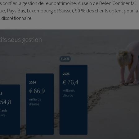
 confier la gestion de leur patrimoine. Au sein de Delen Continental
ue, Pays-Bas, Luxembourg et Suisse), 90 % des clients optent pour la
 discrétionnaire.