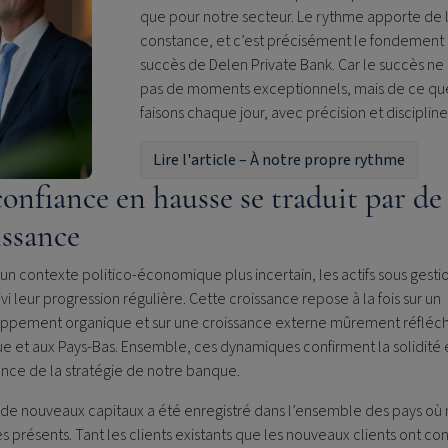
que pour notre secteur. Le rythme apporte de 
constance, et c’est précisément le fondement
succès de
Delen Private Bank
. Car le succès ne 
pas de moments exceptionnels, mais de ce qu
faisons chaque jour, avec précision et disciplin
Lire l'article – À notre propre rythme
confiance en hausse se traduit par de 
issance
un contexte politico-économique plus incertain, les actifs sous gesti
vi leur progression régulière. Cette croissance repose à la fois sur un
ppement organique et sur une croissance externe mûrement réfléch
e et aux Pays-Bas. Ensemble, ces dynamiques confirment la solidité e
nce de la stratégie de notre banque.
x de nouveaux capitaux a été enregistré dans l’ensemble des pays où
présents. Tant les clients existants que les nouveaux clients ont co