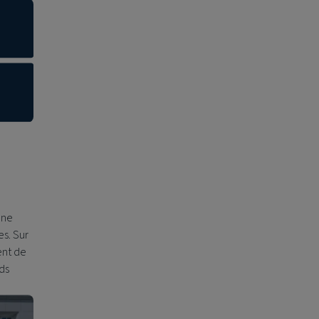
une
es. Sur
ent de
rds