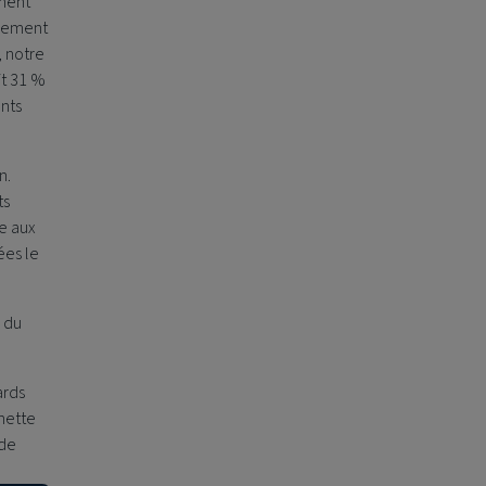
ement
nnement
, notre
it 31 %
ents
n.
ts
e aux
ées le
e du
ards
nette
 de