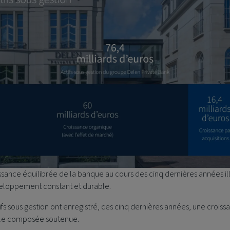
ssance équilibrée de la banque au cours des cinq dernières années il
eloppement constant et durable.
ifs sous gestion ont enregistré, ces cinq dernières années, une croiss
le composée soutenue.