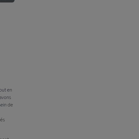
a
tout en
 avons
sein de
rés