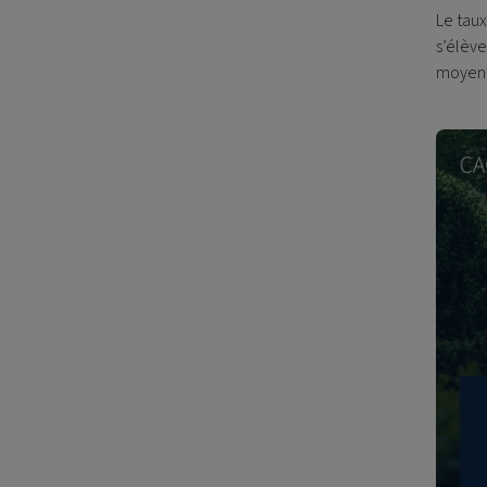
Le tau
s’élève
moyenn