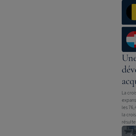
Une
dév
acq
La croi
expansi
les 76,
la croi
résulte