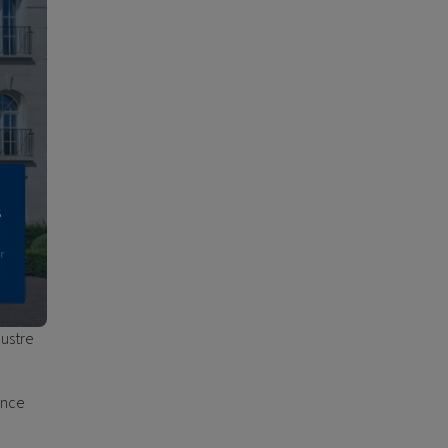
lustre
ance