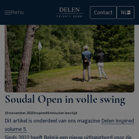
Overslaan
Menu
Contact
NL
en
NL
naar
de
inhoud
gaan
Soudal Open in volle swing
10 november 2025
Inspired
9 minuten leestijd
Dit artikel is onderdeel van ons magazine
Delen Inspired
volume 5.
Sinds 2022 heeft België een nieuw uithangbord voor de