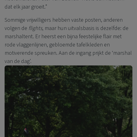
dat elk jaar groeit.”
Sommige vrijwilligers hebben vaste posten, anderen
volgen de
flights
, maar hun uitvalsbasis is dezelfde: de
marshaltent. Er heerst een bijna feestelijke flair met
rode vlaggenlijnen, gebloemde tafelkleden en
motiverende spreuken. Aan de ingang prijkt de ‘marshal
van de dag’.