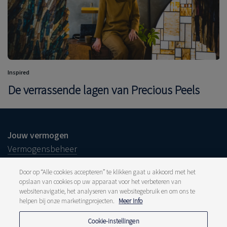
Inspired
De verrassende lagen van Precious Peels
Jouw vermogen
Vermogensbeheer
Vermogensplanning
Door op “Alle cookies accepteren” te klikken gaat u akkoord met het
Jouw onderneming
opslaan van cookies op uw apparaat voor het verbeteren van
websitenavigatie, het analyseren van websitegebruik en om ons te
Over ons
helpen bij onze marketingprojecten.
Meer Info
Ons verhaal
Cookie-instellingen