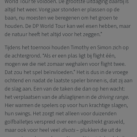
World Tour te voldoen. De grootste uitdaging daarbij is
altijd het weer. Vorig jaar stonden er plassen op de
baan, nu moesten we beregenen om het groen te
houden. De DP World Tour kan wel eisen hebben, maar
de natuur heeft het altijd voor het zeggen.”
Tijdens het toernooi houden Timothy en Simon zich op
de achtergrond. “Als er een plas ligt bij flight één,
mogen we die niet zomaar weghalen voor flight twee.
Dat zou het spel beïnvloeden.” Het is dus in de vroege
ochtend en nadat de laatste speler binnen is, dat zij aan
de slag aan. Een van de taken die dan op hen wacht:
het verplaatsen van de afslaglijnen in de
driving range
.
Hier warmen de spelers op voor hun krachtige slagen,
hun swings. Het zorgt niet alleen voor duizenden
golfballetjes verspreid over een uitgestrekt grasveld,
maar ook voor heel veel
divots
– plukken die uit de