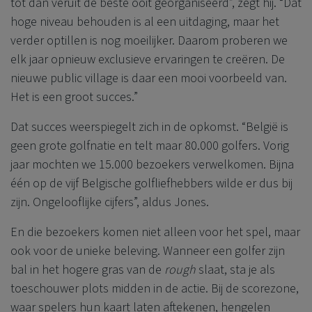
tot dan veruit de beste ooit georganiseerd”, zegt hij. “Dat
hoge niveau behouden is al een uitdaging, maar het
verder optillen is nog moeilijker. Daarom proberen we
elk jaar opnieuw exclusieve ervaringen te creëren. De
nieuwe public village is daar een mooi voorbeeld van.
Het is een groot succes.”
Dat succes weerspiegelt zich in de opkomst. “België is
geen grote golfnatie en telt maar 80.000 golfers. Vorig
jaar mochten we 15.000 bezoekers verwelkomen. Bijna
één op de vijf Belgische golfliefhebbers wilde er dus bij
zijn. Ongelooflijke cijfers”, aldus Jones.
En die bezoekers komen niet alleen voor het spel, maar
ook voor de unieke beleving. Wanneer een golfer zijn
bal in het hogere gras van de
rough
slaat, sta je als
toeschouwer plots midden in de actie. Bij de scorezone,
waar spelers hun kaart laten aftekenen, hengelen