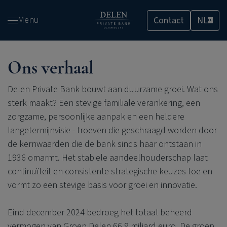
Overslaan
Menu
Contact
NL
en
LU
naar
de
inhoud
Ons verhaal
gaan
Delen Private Bank
bouwt aan duurzame groei. Wat ons
sterk maakt? Een stevige familiale verankering, een
zorgzame, persoonlijke aanpak en een heldere
langetermijnvisie - troeven die geschraagd worden door
de kernwaarden die de bank sinds haar ontstaan in
1936 omarmt. Het stabiele aandeelhouderschap laat
continuïteit en consistente strategische keuzes toe en
vormt zo een stevige basis voor groei en innovatie.
Eind december 2024 bedroeg het totaal beheerd
vermogen van Groep Delen 66,9 miljard euro. De groep