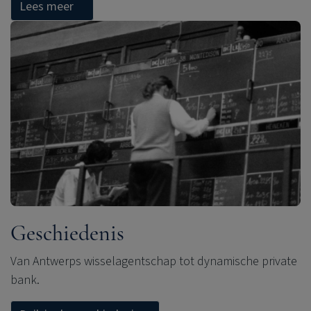
Lees meer
Geschiedenis
Van Antwerps wisselagentschap tot dynamische private
bank.