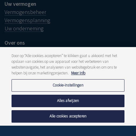
Uw vermogen
Vermogensbeheer
Vermogensplanning
Uw onderneming
Over ons
Ons verhaal
Door op “Alle cookies accepteren” te klikken gaat u akkoord met het
Duurzame aanpak
opslaan van cookies op uw apparaat voor het verbeteren van
Werken bij Delen
websitenavigatie, het analyseren van websitegebruik en om ons te
helpen bij onze marketingprojecten.
Meer Info
Cookie-instellingen
Juridische info
Alles afwijzen
Disclaimer
Klacht
Klokkenluiders
Alle cookies accepteren
Pers en media
Publicaties
Tarieven