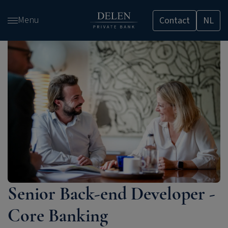
Overslaan
Menu
Contact
NL
en
naar
de
inhoud
gaan
Senior Back-end Developer -
Core Banking