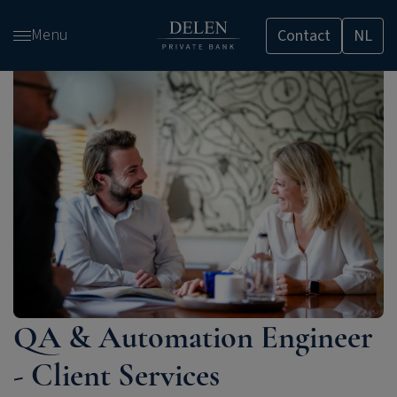
Overslaan
Menu
Contact
NL
en
naar
de
inhoud
gaan
QA & Automation Engineer
- Client Services