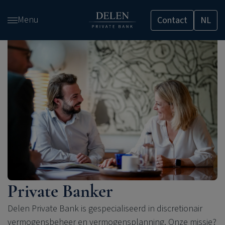
Overslaan
Menu
Contact
NL
en
naar
de
inhoud
gaan
Private Banker
Delen Private Bank is gespecialiseerd in discretionair
vermogensbeheer en vermogensplanning. Onze missie?