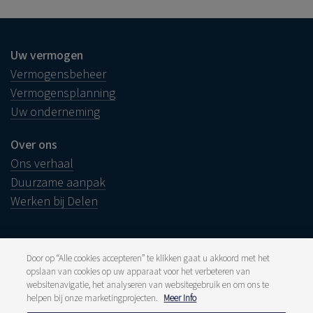
Uw vermogen
Vermogensbeheer
Vermogensplanning
Uw onderneming
Over ons
Ons verhaal
Duurzame aanpak
Werken bij Delen
Door op “Alle cookies accepteren” te klikken gaat u akkoord met het
opslaan van cookies op uw apparaat voor het verbeteren van
Juridische info
websitenavigatie, het analyseren van websitegebruik en om ons te
Disclaimer
helpen bij onze marketingprojecten.
Meer Info
Klacht
Klokkenluiders