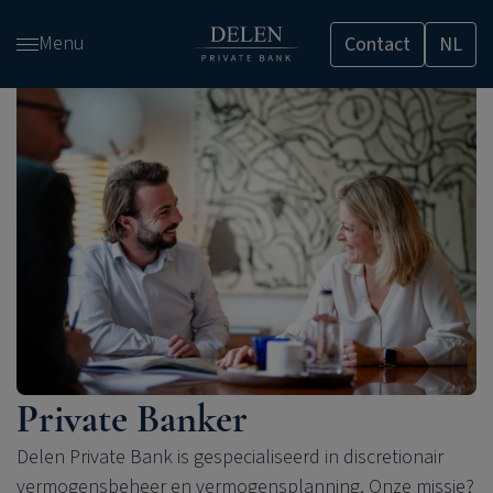
Overslaan
Menu
Contact
NL
en
naar
de
inhoud
gaan
Private Banker
Delen Private Bank is gespecialiseerd in discretionair
vermogensbeheer en vermogensplanning. Onze missie?