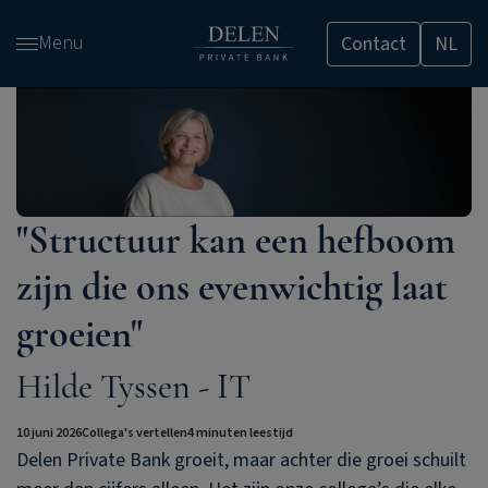
Overslaan
Menu
Contact
NL
en
naar
de
inhoud
gaan
"Structuur kan een hefboom
zijn die ons evenwichtig laat
groeien"
Hilde Tyssen - IT
10 juni 2026
Collega's vertellen
4 minuten leestijd
Delen Private Bank
groeit, maar achter die groei schuilt