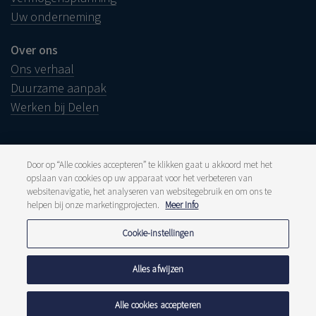
Uw onderneming
Over ons
Ons verhaal
Duurzame aanpak
Werken bij Delen
Door op “Alle cookies accepteren” te klikken gaat u akkoord met het
opslaan van cookies op uw apparaat voor het verbeteren van
Juridische info
websitenavigatie, het analyseren van websitegebruik en om ons te
Disclaimer
helpen bij onze marketingprojecten.
Meer Info
Klacht
Klokkenluiders
Pers en media
Cookie-instellingen
Publicaties
Tarieven
Privacyverklaring
Alles afwijzen
Cookiebeleid
Meldpunt fraude
Alle cookies accepteren
© 2026 Delen Private Bank