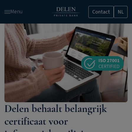
Overslaan
Menu
Contact
NL
en
naar
de
inhoud
gaan
Delen behaalt belangrijk
certificaat voor