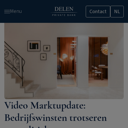
Overslaan
Menu
Contact
NL
en
naar
de
inhoud
gaan
Video Marktupdate:
Bedrijfswinsten trotseren