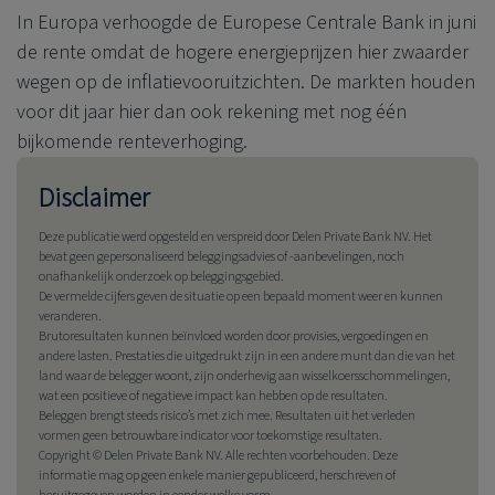
In Europa verhoogde de Europese Centrale Bank in juni
de rente omdat de hogere energieprijzen hier zwaarder
wegen op de inflatievooruitzichten. De markten houden
voor dit jaar hier dan ook rekening met nog één
bijkomende renteverhoging.
Disclaimer
Deze publicatie werd opgesteld en verspreid door
Delen Private Bank
NV. Het
bevat geen gepersonaliseerd beleggingsadvies of -aanbevelingen, noch
onafhankelijk onderzoek op beleggingsgebied.
De vermelde cijfers geven de situatie op een bepaald moment weer en kunnen
veranderen.
Brutoresultaten kunnen beïnvloed worden door provisies, vergoedingen en
andere lasten. Prestaties die uitgedrukt zijn in een andere munt dan die van het
land waar de belegger woont, zijn onderhevig aan wisselkoersschommelingen,
wat een positieve of negatieve impact kan hebben op de resultaten.
Beleggen brengt steeds risico’s met zich mee. Resultaten uit het verleden
vormen geen betrouwbare indicator voor toekomstige resultaten.
Copyright ©
Delen Private Bank
NV. Alle rechten voorbehouden. Deze
informatie mag op geen enkele manier gepubliceerd, herschreven of