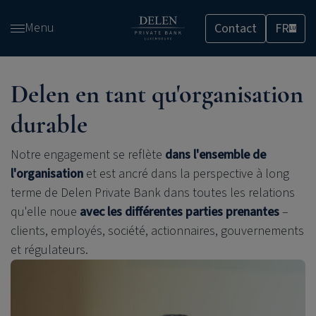
Passer
Menu
Contact
FR
et
LU
accéder
au
contenu
Delen en tant qu'organisation
durable
Notre engagement se reflète
dans l'ensemble de
l'organisation
et est ancré dans la perspective à long
terme de
Delen Private Bank
dans toutes les relations
qu'elle noue
avec les différentes parties prenantes
–
clients, employés, société, actionnaires, gouvernements
et régulateurs.