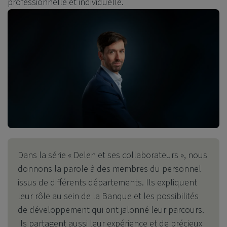
professionnelle et individuelle.
Dans la série « Delen et ses collaborateurs », nous
donnons la parole à des membres du personnel
issus de différents départements. Ils expliquent
leur rôle au sein de la Banque et les possibilités
de développement qui ont jalonné leur parcours.
Ils partagent aussi leur expérience et de précieux