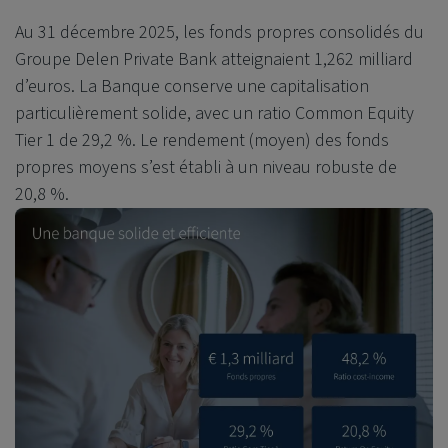
Au 31 décembre 2025, les fonds propres consolidés du
Groupe
Delen Private Bank
atteignaient 1,262 milliard
d’euros. La Banque conserve une capitalisation
particulièrement solide, avec un ratio Common Equity
Tier 1 de 29,2 %. Le rendement (moyen) des fonds
propres moyens s’est établi à un niveau robuste de
20,8 %.