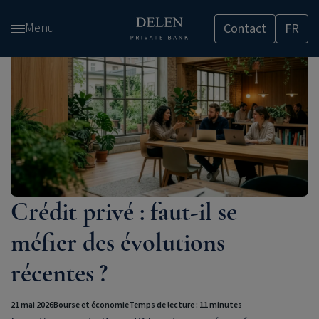
Passer
Menu
Contact
FR
et
accéder
au
contenu
Crédit privé : faut-il se
méfier des évolutions
récentes ?
21 mai 2026
Bourse et économie
Temps de lecture : 11 minutes