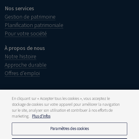
Nos services
Gestion de patrimoine
Planification patrimoniale
Pour votre société
À propos de nous
Notre histoire
Approche durable
Offres d’emploi
En cliquant sur « Accepter tous les cookies », vous acceptez le
stockage de cookies sur votre appareil pour améliorer la navigation
Informations juridiques
sur le site, analyser son utilisation et contribuer à nos efforts de
Disclaimer
marketing.
Plus d'infos
Plainte
Lanceurs d’alerte
Presse et média
Paramètres des cookies
Publications
Tarifs