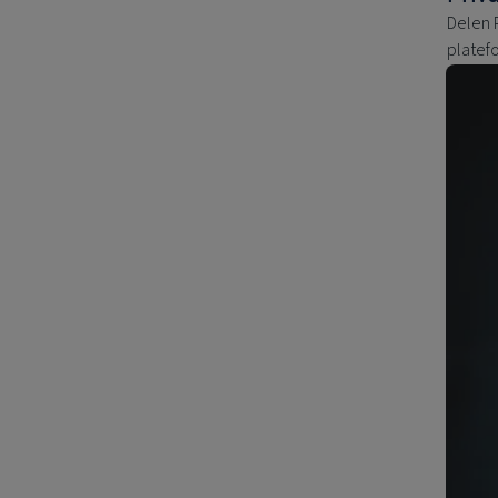
Delen P
platef