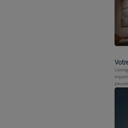
Votr
L’enre
import
peuven