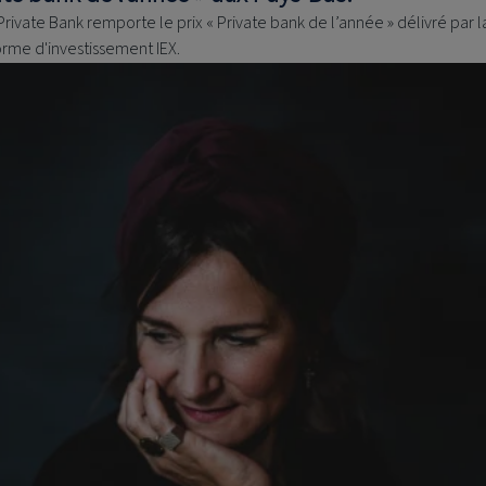
rivate Bank remporte le prix « Private bank de l’année » délivré par l
orme d'investissement IEX.