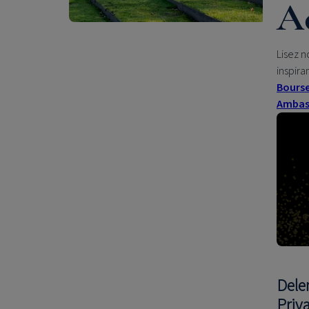
Ac
Lisez n
inspira
Bours
Ambass
Dele
Priv