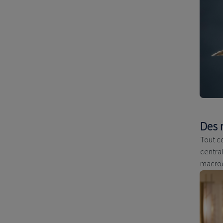
Des 
Tout c
centra
macroé