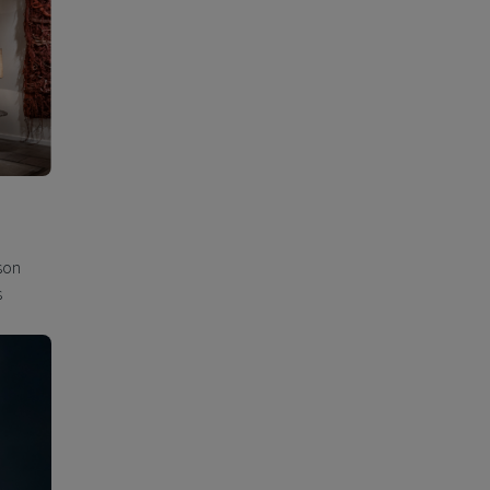
son
s