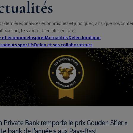
tualités
os dernières analyses économiques et juridiques, ainsi que nos conte
nts sur l'art, le sport et bien plus encore.
e et économie
Inspired
Actualités Delen
Juridique
adeurs sportifs
Delen et ses collaborateurs
n Private Bank remporte le prix Gouden Stier «
ate bank de l’année » aux Pays-Bas!