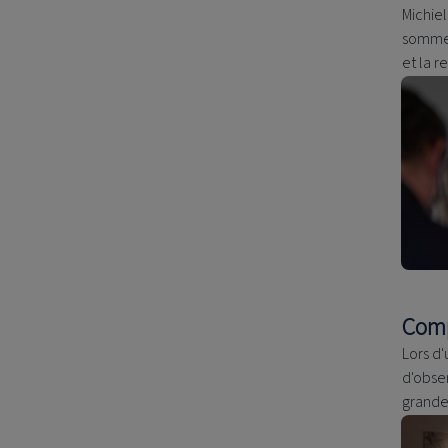
Michie
sommes 
et la r
Comp
Lors d
d'obser
grande