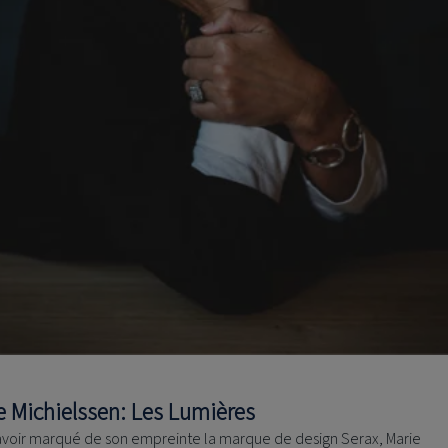
e Michielssen: Les Lumières
avoir marqué de son empreinte la marque de design Serax, Marie