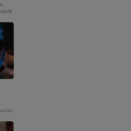
us
abilité
sur les