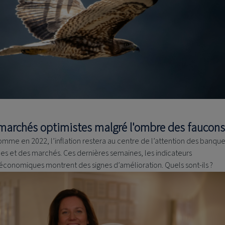
marchés optimistes malgré l'ombre des faucons
omme en 2022, l’inflation restera au centre de l’attention des banqu
les et des marchés. Ces dernières semaines, les indicateurs
conomiques montrent des signes d’amélioration. Quels sont-ils ?