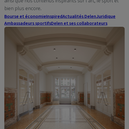
ainsi que nos contenus inspirants sur l'art, le sport et
bien plus encore.
Bourse et économie
Inspired
Actualités Delen
Juridique
Ambassadeurs sportifs
Delen et ses collaborateurs