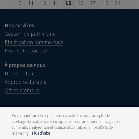
9
11
13
14
15
16
17
19
21
Nos services
Gestion de patrimoine
Planification patrimoniale
Pour votre société
À propos de nous
Notre histoire
Approche durable
Offres d’emploi
En cliquant sur « Accepter tous les cookies », vous acceptez le
stockage de cookies sur votre appareil pour améliorer la navigation
Informations juridiques
sur le site, analyser son utilisation et contribuer à nos efforts de
Disclaimer
marketing.
Plus d'infos
Plainte
Lanceurs d’alerte