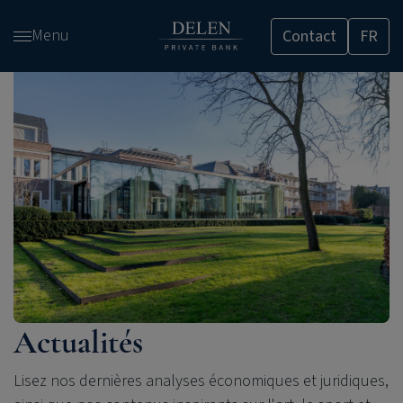
Passer
Menu
Contact
FR
et
accéder
au
contenu
Actualités
Lisez nos dernières analyses économiques et juridiques,