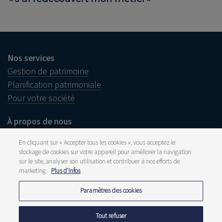
Nos services
Gestion de patrimoine
Planification patrimoniale
Pour votre société
À propos de nous
Notre histoire
En cliquant sur « Accepter tous les cookies », vous acceptez le
Approche durable
stockage de cookies sur votre appareil pour améliorer la navigation
Offres d’emploi
sur le site, analyser son utilisation et contribuer à nos efforts de
marketing.
Plus d'infos
Paramètres des cookies
Informations juridiques
Tout refuser
Disclaimer