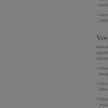
secrét
Vous 
contrô
Vot
Nous r
apporte
d'un e
Vous 
disci
Vous 
taill
Vous 
physi