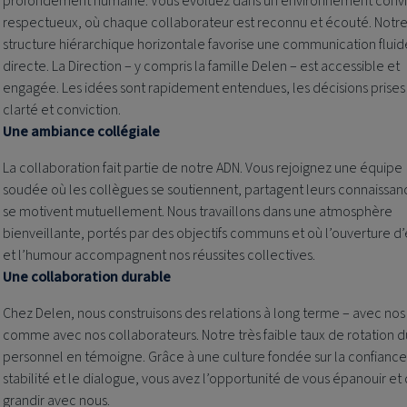
profondément humaine. Vous évoluez dans un environnement conviv
respectueux, où chaque collaborateur est reconnu et écouté. Notr
structure hiérarchique horizontale favorise une communication fluid
directe. La Direction – y compris la famille Delen – est accessible et
engagée. Les idées sont rapidement entendues, les décisions prises
clarté et conviction.
Une ambiance collégiale
La collaboration fait partie de notre ADN. Vous rejoignez une équipe
soudée où les collègues se soutiennent, partagent leurs connaissan
se motivent mutuellement. Nous travaillons dans une atmosphère
bienveillante, portés par des objectifs communs et où l’ouverture d’
et l’humour accompagnent nos réussites collectives.
Une collaboration durable
Chez Delen, nous construisons des relations à long terme – avec nos 
comme avec nos collaborateurs. Notre très faible taux de rotation d
personnel en témoigne. Grâce à une culture fondée sur la confiance,
stabilité et le dialogue, vous avez l’opportunité de vous épanouir et
grandir avec nous.