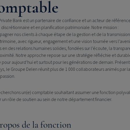
omptable
rivate Bank est un partenaire de confiance et un acteur de référenc
 discrétionnaire et en planification patrimoniale. Notre mission :
gner nos clients à chaque étape de la gestion et de la transmissio
trimoine, avec rigueur, engagement et une vision tournée vers l’aveni
 en des relations humaines solides, fondées sur l’écoute, la transpa
roximité. Notre approche repose sur une stratégie réfléchie et durabl
pour aujourd’hui et surtout pour les générations de demain. Présent
ys, le Groupe Delen réunit plus de 1 000 collaborateurs animés par l
assion.
echerchons un(e) comptable souhaitant assumer une fonction polyva
r un rôle de soutien au sein de notre département financier.
ropos de la fonction