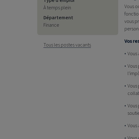
Type d'emploi
Vous o
À temps plein
foncti
Département
vous pr
Finance
personn
Vos re
Tous les postes vacants
Vous 
Vous 
l'imp
Vous 
colla
Vous 
souti
Vous 
Vous 