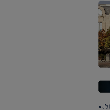
« J’a