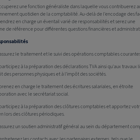
ccuperez une fonction généraliste dans laquelle vous contribuerez 
onnement quotidien de la comptabilité. Au-delà de l'encodage des fa
endrez en charge un éventail varié de responsabilités et serez une
e de référence pour différentes questions financières et administrat
sponsabilités
assurez le traitement et le suivi des opérations comptables courantes
participez à la préparation des déclarations TVA ainsi qu'aux travaux l
ôt des personnes physiques et à l'impôt des sociétés.
prenez en charge le traitement des écritures salariales, en étroite
boration avec le secrétariat social.
participez à la préparation des clôtures comptables et apportez vot
en lors des clôtures périodiques.
assurez un soutien administratif général au sein du département com
entretenez les contacts avec les partenaires externes, tels que le