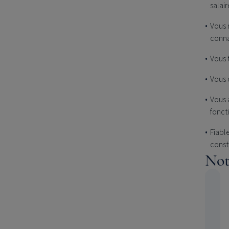
salair
Vous 
conna
Vous 
Vous 
Vous 
fonct
Fiabl
const
Not