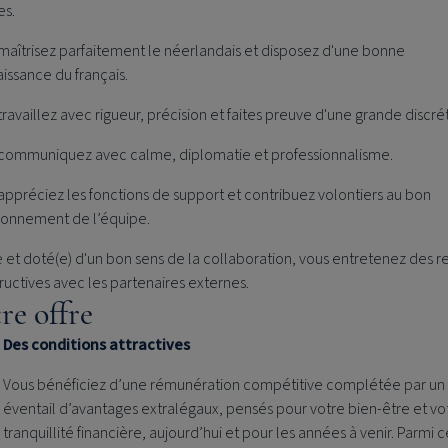
es.
maîtrisez parfaitement le néerlandais et disposez d'une bonne
issance du français.
travaillez avec rigueur, précision et faites preuve d'une grande discrét
communiquez avec calme, diplomatie et professionnalisme.
appréciez les fonctions de support et contribuez volontiers au bon
ionnement de l’équipe.
e et doté(e) d'un bon sens de la collaboration, vous entretenez des re
ructives avec les partenaires externes.
re offre
Des conditions attractives
Vous bénéficiez d’une rémunération compétitive complétée par un 
éventail d’avantages extralégaux, pensés pour votre bien-être et vo
tranquillité financière, aujourd’hui et pour les années à venir. Parmi c