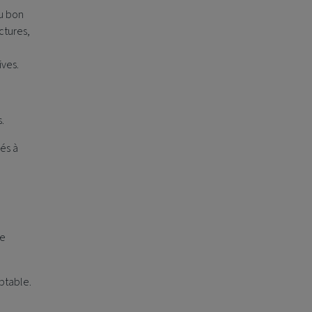
au bon
ctures,
ives.
.
iés à
re
ptable.