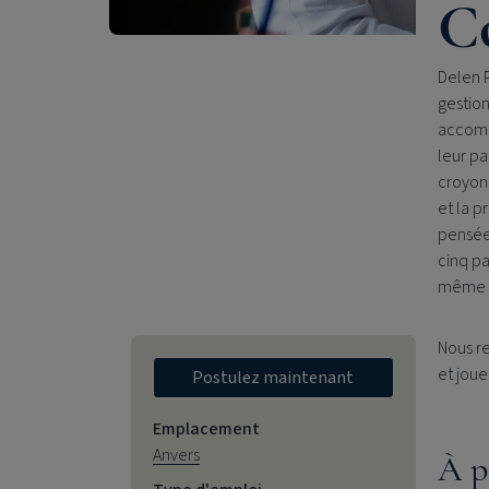
C
Delen P
gestion
accompa
leur pa
croyons
et la p
pensée 
cinq pa
même p
Nous r
et joue
Postulez maintenant
Emplacement
Anvers
À p