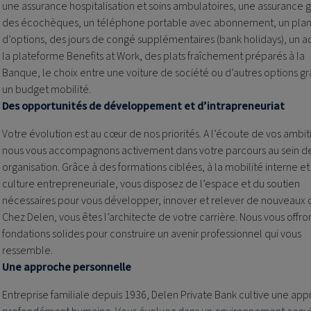
une assurance hospitalisation et soins ambulatoires, une assurance 
des écochèques, un téléphone portable avec abonnement, un pla
d’options, des jours de congé supplémentaires (bank holidays), un a
la plateforme Benefits at Work, des plats fraîchement préparés à la
Banque, le choix entre une voiture de société ou d’autres options g
un budget mobilité.
Des opportunités de développement et d’intrapreneuriat
Votre évolution est au cœur de nos priorités. A l’écoute de vos ambit
nous vous accompagnons activement dans votre parcours au sein d
organisation. Grâce à des formations ciblées, à la mobilité interne et
culture entrepreneuriale, vous disposez de l’espace et du soutien
nécessaires pour vous développer, innover et relever de nouveaux d
Chez Delen, vous êtes l’architecte de votre carrière. Nous vous offro
fondations solides pour construire un avenir professionnel qui vous
ressemble.
Une approche personnelle
Entreprise familiale depuis 1936, Delen Private Bank cultive une ap