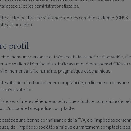
ariat social et les administrations fiscales.
êtes l'interlocuteur de référence lors des contrôles externes (ONSS,
les fiscaux, etc.).
re profil
echerchons une personne qui s'épanouit dans une fonction variée, ai
r son soutien à l'équipe et souhaite assumer des responsabilités au s
nvironnement à taille humaine, pragmatique et dynamique.
êtes titulaire d'un bachelier en comptabilité, en finance ou dans une
pline équivalente.
disposez d'une expérience au sein d'une structure comptable de pet
e ou d'un cabinet d'expertise comptable.
possédez une bonne connaissance de la TVA, de l'impôt des person
ques, de l'impôt des sociétés ainsi que du traitement comptable des