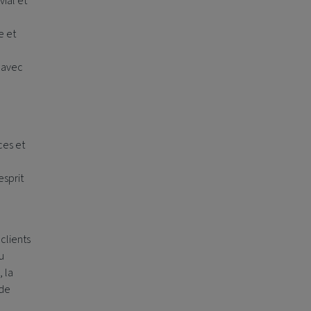
ial et
e
e et
 avec
ces et
esprit
clients
u
 la
 de