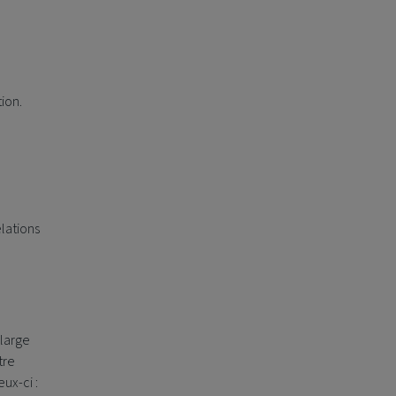
ion.
lations
large
tre
eux-ci :