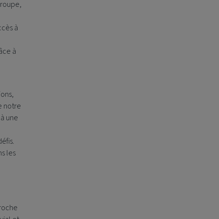
groupe,
n
ccès à
râce à
ions,
e notre
 à une
éfis.
ns les
proche