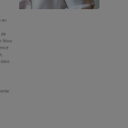
e en
n de
r. Nous
rence
e,
 dans
a
lente