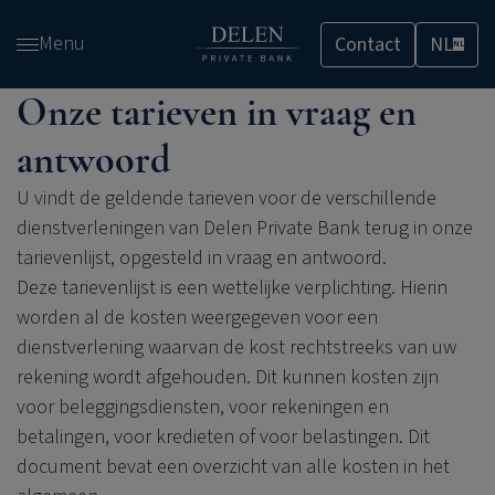
Overslaan
Menu
Contact
NL
en
NL
naar
Onze tarieven in vraag en
de
inhoud
antwoord
gaan
U vindt de geldende tarieven voor de verschillende
dienstverleningen van
Delen Private Bank
terug in onze
tarievenlijst, opgesteld in vraag en antwoord.
Deze tarievenlijst is een wettelijke verplichting. Hierin
worden al de kosten weergegeven voor een
dienstverlening waarvan de kost rechtstreeks van uw
rekening wordt afgehouden. Dit kunnen kosten zijn
voor beleggingsdiensten, voor rekeningen en
betalingen, voor kredieten of voor belastingen. Dit
document bevat een overzicht van alle kosten in het