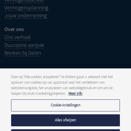
Vermogensplanning
Jouw onderneming
Over ons
Ons verhaal
Duurzame aanpak
Werken bij Delen
Door op “Alle cookies accepteren” te klikken gaat u akkoord met het
opslaan van cookies op uw apparaat voor het verbeteren van
Juridische info
websitenavigatie, het analyseren van websitegebruik en om ons te
Disclaimer
Klacht
helpen bij onze marketingprojecten.
Meer Info
Klokkenluiders
Pers en media
Cookie-instellingen
Publicaties
Tarieven
Privacyverklaring
Alles afwijzen
Cookiebeleid
Meldpunt fraude