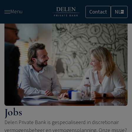
Overslaan
Menu
Contact
NL
en
NL
naar
de
inhoud
gaan
Jobs
Delen Private Bank is gespecialiseerd in discretionair
vermogensbeheer en vermogensplanning. Onze missie?