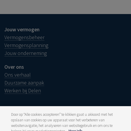
Jouw vermogen
Vermogensbeheer
Vermogensplanning
Jouw onderneming
Over ons
Ons verhaal
Duurzame aanpak
Werken bij Delen
Door op “Alle cookies accepteren” te klikken gaat u akkoord met het
opslaan van cookies op uw apparaat voor het verbeteren van
Juridische info
websitenavigatie, het analyseren van websitegebruik en om ons te
Disclaimer