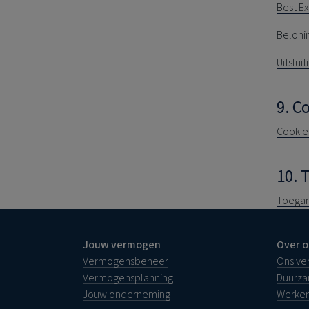
Best E
Beloni
Uitslui
9. C
Cookie
10. 
Toegan
Jouw vermogen
Over o
Vermogensbeheer
Ons ve
Vermogensplanning
Duurz
Jouw onderneming
Werken