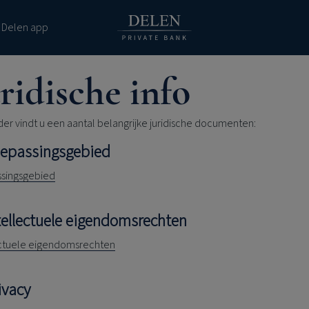
 Delen app
ridische info
er vindt u een aantal belangrijke juridische documenten:
oepassingsgebied
singsgebied
ntellectuele eigendomsrechten
ectuele eigendomsrechten
ivacy