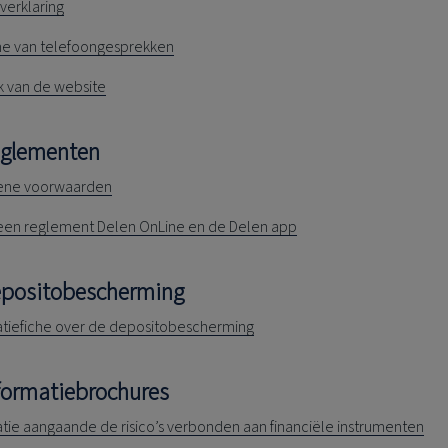
verklaring
 van telefoongesprekken
k van de website
eglementen
ene voorwaarden
en reglement Delen OnLine en de Delen app
epositobescherming
atiefiche over de depositobescherming
nformatiebrochures
atie aangaande de risico’s verbonden aan financiële instrumenten