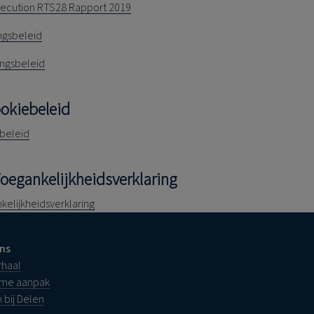
xecution RTS28 Rapport 2019
ngsbeleid
tingsbeleid
ookiebeleid
beleid
Toegankelijkheidsverklaring
kelijkheidsverklaring
ns
rhaal
ame aanpak
 bij Delen