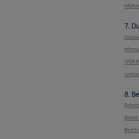
Infofic
7. D
Duurza
Inform
SFDR R
Verkla
8. Be
Beleid
Beleid 
Best E