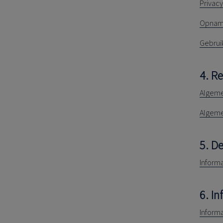
Privacy
Opname
Gebrui
4. R
Algem
Algeme
5. D
Inform
6. I
Inform