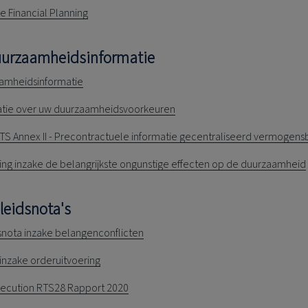
he Financial Planning
uurzaamheidsinformatie
amheidsinformatie
atie over uw duurzaamheidsvoorkeuren
TS Annex II - Precontractuele informatie gecentraliseerd vermogen
ring inzake de belangrijkste ongunstige effecten op de duurzaamheid
leidsnota's
snota inzake belangenconflicten
inzake orderuitvoering
xecution RTS28 Rapport 2020