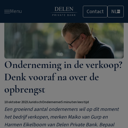
Overslaan
Menu
Contact
NL
en
NL
naar
de
inhoud
gaan
Onderneming in de verkoop?
Denk vooraf na over de
opbrengst
10 oktober 2023
Juridisch
Ondernemer
5 minuten leestijd
Een groeiend aantal ondernemers wil op dit moment
het bedrijf verkopen, merken Maiko van Gurp en
Harmen Eikelboom van
Delen Private Bank
. Bepaal