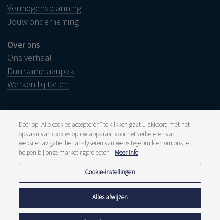
Vermogensplanning
Jouw onderneming
Over ons
Ons verhaal
Duurzame aanpak
Werken bij Delen
Door op “Alle cookies accepteren” te klikken gaat u akkoord met het
opslaan van cookies op uw apparaat voor het verbeteren van
Juridische info
websitenavigatie, het analyseren van websitegebruik en om ons te
Disclaimer
Klacht
helpen bij onze marketingprojecten.
Meer Info
Klokkenluiders
Pers en media
Cookie-instellingen
Publicaties
Tarieven
Privacyverklaring
Alles afwijzen
Cookiebeleid
Meldpunt fraude