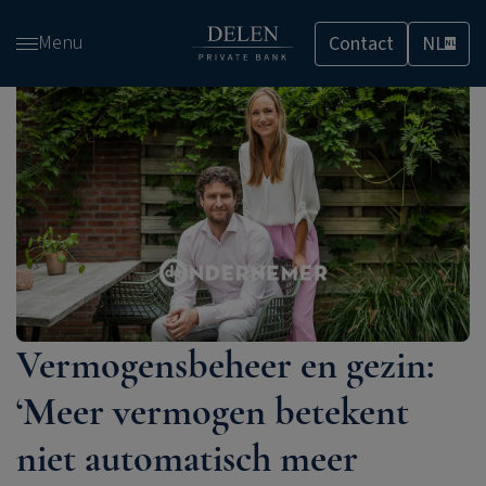
Overslaan
Menu
Contact
NL
en
NL
naar
de
inhoud
gaan
Vermogensbeheer en gezin:
‘Meer vermogen betekent
niet automatisch meer