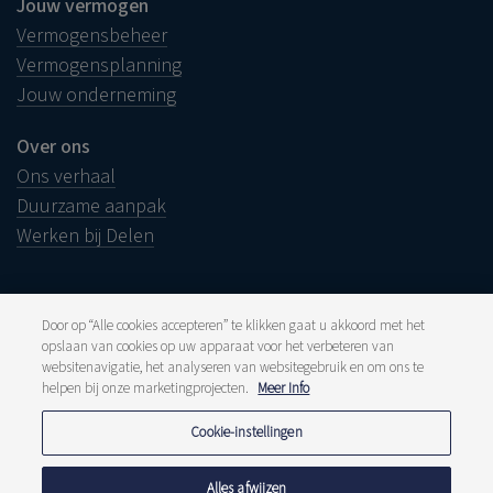
Jouw vermogen
Vermogensbeheer
Vermogensplanning
Jouw onderneming
Over ons
Ons verhaal
Duurzame aanpak
Werken bij Delen
Door op “Alle cookies accepteren” te klikken gaat u akkoord met het
opslaan van cookies op uw apparaat voor het verbeteren van
Juridische info
websitenavigatie, het analyseren van websitegebruik en om ons te
Disclaimer
helpen bij onze marketingprojecten.
Meer Info
Klacht
Klokkenluiders
Pers en media
Cookie-instellingen
Publicaties
Tarieven
Privacyverklaring
Alles afwijzen