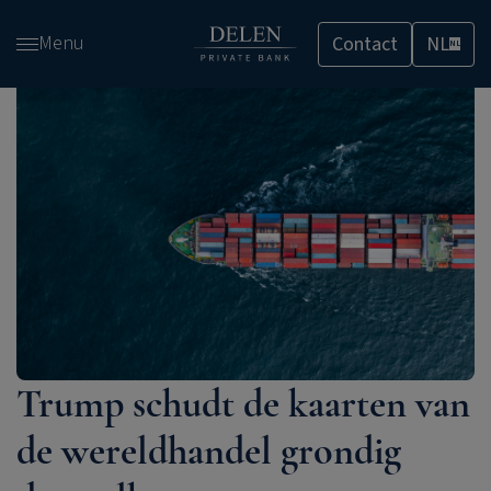
Overslaan
Menu
Contact
NL
en
NL
naar
de
inhoud
gaan
Trump schudt de kaarten van
de wereldhandel grondig