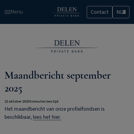
Overslaan
Menu
Contact
NL
en
NL
naar
de
inhoud
gaan
Maandbericht september
2025
21 oktober 2025
0 minuten leestijd
Het maandbericht van onze profielfondsen is
beschikbaar,
lees het hier.