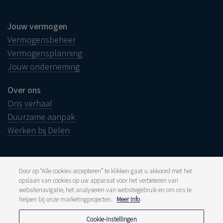
Jouw vermogen
Vermogensbeheer
Vermogensplanning
Jouw onderneming
Over ons
Ons verhaal
Duurzame aanpak
Werken bij Delen
Door op “Alle cookies accepteren” te klikken gaat u akkoord met het
opslaan van cookies op uw apparaat voor het verbeteren van
Juridische info
websitenavigatie, het analyseren van websitegebruik en om ons te
Disclaimer
Klacht
helpen bij onze marketingprojecten.
Meer Info
Klokkenluiders
Pers en media
Cookie-instellingen