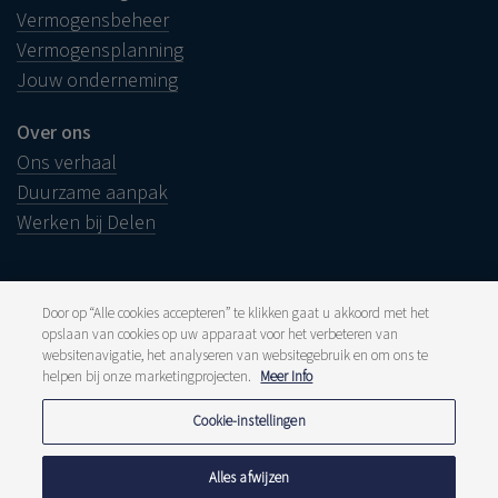
Vermogensbeheer
Vermogensplanning
Jouw onderneming
Over ons
Ons verhaal
Duurzame aanpak
Werken bij Delen
Door op “Alle cookies accepteren” te klikken gaat u akkoord met het
opslaan van cookies op uw apparaat voor het verbeteren van
Juridische info
websitenavigatie, het analyseren van websitegebruik en om ons te
Disclaimer
Klacht
helpen bij onze marketingprojecten.
Meer Info
Klokkenluiders
Pers en media
Cookie-instellingen
Publicaties
Tarieven
Privacyverklaring
Alles afwijzen
Cookiebeleid