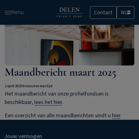
Overslaan
Menu
Contact
NL
en
NL
naar
de
inhoud
gaan
Maandbericht maart 2025
2 april 2025
0 minuten leestijd
Het maandbericht van onze profielfondsen is
beschikbaar,
lees het hier
.
Een overzicht van alle maandberichten vindt u
hier
.
Jouw vermogen